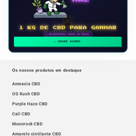
🏆
1 KG DE CBD PARA GANHAR
Participe e suba na classificação
🗓 RECOMPENSAS TODOS OS MESES
JOGUE AGORA
Os nossos produtos em destaque
Amnesia CBD
OG Kush CBD
Purple Haze CBD
Cali CBD
Moonrock CBD
Amarelo cintilante CBD