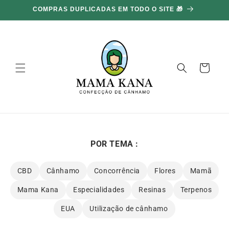
Ignorar e
100G GRÁTIS POR CADA 100€ GASTOS 🔥
ir para o
conteúdo
Carrinho
POR TEMA :
CBD
Cânhamo
Concorrência
Flores
Mamã
Mama Kana
Especialidades
Resinas
Terpenos
EUA
Utilização de cânhamo