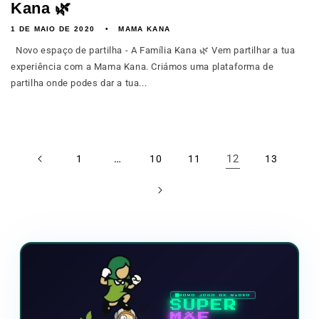
Kana 🌿
1 DE MAIO DE 2020
MAMA KANA
Novo espaço de partilha - A Família Kana 🌿 Vem partilhar a tua
experiência com a Mama Kana. Criámos uma plataforma de
partilha onde podes dar a tua...
…
12
1
10
11
13
NOVO JOGO DE VÍDEO
SUPER
MÃE