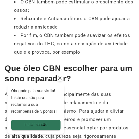
O CBN também pode estimular o crescimento dos
ossos;
Relaxante e Antiansiolítico: o CBN pode ajudar a
reduzir a ansiedade;
Por fim, o CBN também pode suavizar os efeitos
negativos do THC, como a sensação de ansiedade
que ele provoca, por exemplo.
Que óleo CBN escolher para um
sono reparador?
Obrigado pela sua visita!
A escolha do seu óleo principalmente das suas
Inicie sessão para
necessidades em termos de relaxamento e da
reclamar a sua
sensibilidade do seu organismo. Para ajudar a aliviar
recompensa de 5 pontos!
distúrbios de sono passageiros e promover um
Iniciar sessão
adormecimento natural, é essencial optar por produtos
de
alta qualidade
, cuja pureza seja rigorosamente