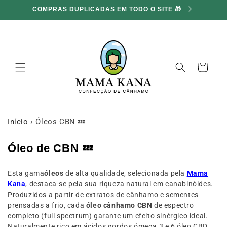
Ignorar e
COMPRAS DUPLICADAS EM TODO O SITE 🎁
ir para o
conteúdo
Carrinho
Início
›
Óleos CBN 💤
C
Óleo de CBN 💤
o
Esta gama
óleos
de alta qualidade, selecionada pela
Mama
l
Kana
, destaca-se pela sua riqueza natural em canabinóides.
e
Produzidos a partir de extratos de cânhamo e sementes
ç
prensadas a frio, cada
óleo cânhamo CBN
de espectro
completo (full spectrum) garante um efeito sinérgico ideal.
ã
Naturalmente rico em ácidos gordos ómega 3 e 6,óleo CBD