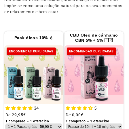
o
impõe-se como uma solução natural para os seus momentos
:
de relaxamento e bem-estar.
CBD Óleo de cânhamo
Pack óleos 10% 💧
CBN 5% + 5% 🇫🇷
ENCOMENDAS DUPLICADAS
ENCOMENDAS DUPLICADAS
34
5
Preço
De
29,95€
Preço
De
0,00€
habitual
habitual
1 comprado = 1 oferecido
1 comprado = 1 oferecido