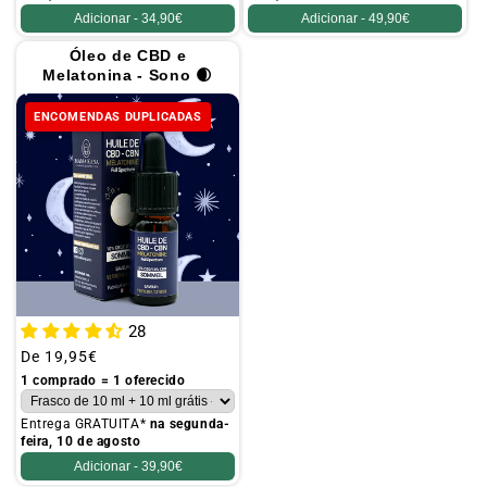
Adicionar -
34,90€
Adicionar -
49,90€
Óleo de CBD e
Melatonina - Sono 🌒
ENCOMENDAS DUPLICADAS
28
Preço
De
19,95€
habitual
1 comprado = 1 oferecido
Entrega GRATUITA*
na segunda-
feira, 10 de agosto
Adicionar -
39,90€