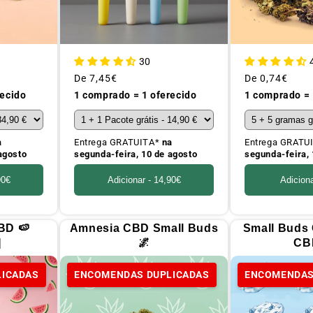
30
Preço
De
7,45€
Preço
De
0,74€
habitual
habitual
recido
1 comprado = 1 oferecido
1 comprado = 
a
Entrega GRATUITA*
na
Entrega GRATU
agosto
segunda-feira, 10 de agosto
segunda-feira, 
90€
Adicionar -
14,90€
Adicion
BD 🍉
Amnesia CBD Small Buds
Small Buds
]
🌌
CB
LICADAS
ENCOMENDAS DUPLICADAS
ENCOMENDAS