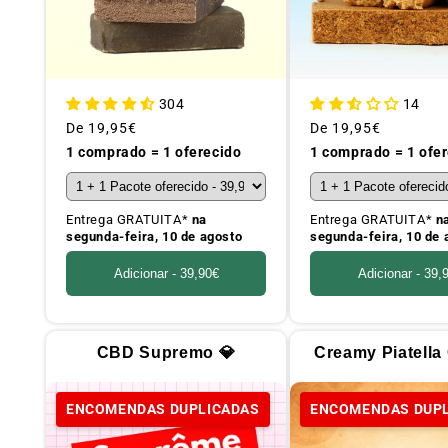
304
14
Preço
De
19,95€
Preço
De
19,95€
habitual
habitual
1 comprado = 1 oferecido
1 comprado = 1 ofe
Entrega GRATUITA*
na
Entrega GRATUITA*
n
segunda-feira, 10 de agosto
segunda-feira, 10 de 
Adicionar -
39,90€
Adicionar -
39,
CBD Supremo 💎
Creamy Piatella
ENCOMENDAS DUPLICADAS
ENCOMENDAS DUP