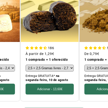
186
Preço
À partir de
1,29€
Preço
De
0,79€
habitual
habitual
recido
1 comprado = 1 oferecido
1 comprado = 
a
Entrega GRATUITA*
na
Entrega GRATU
agosto
segunda-feira, 10 de agosto
segunda-feira, 
40€
Adicionar -
13,60€
Adicion