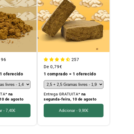
196
257
Preço
De
0,79€
habitual
1 oferecido
1 comprado = 1 oferecido
ITA*
na
Entrega GRATUITA*
na
10 de agosto
segunda-feira, 10 de agosto
ar -
7,40€
Adicionar -
9,90€