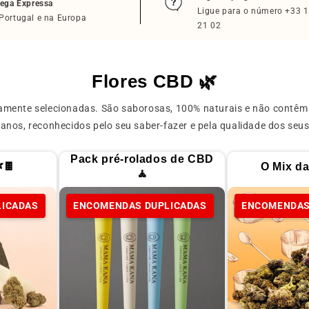
rega Expressa
Ligue para o número +33 1
Portugal e na Europa
21 02
Flores CBD 🌿
ente selecionadas. São saborosas, 100% naturais e não contêm 
alianos, reconhecidos pelo seu saber-fazer e pela qualidade dos se
Pack pré-rolados de CBD
🍫
O Mix d
🧘
LICADAS
ENCOMENDAS DUPLICADAS
ENCOMENDAS