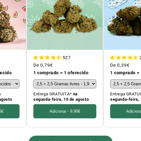
527
Preço
De
0,79€
Preço
De
0,39€
habitual
habitual
recido
1 comprado = 1 oferecido
1 comprado = 
a
Entrega GRATUITA*
na
Entrega GRATU
agosto
segunda-feira, 10 de agosto
segunda-feira, 
5€
Adicionar -
9,90€
Adicion