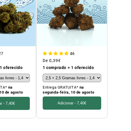
46
27
Preço
De
0,39€
habitual
1 comprado = 1 oferecido
1 oferecido
Entrega GRATUITA*
na
ITA*
na
segunda-feira, 10 de agosto
10 de agosto
Adicionar -
7,40€
ar -
7,40€