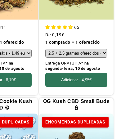
411
65
Preço
De
0,19€
habitual
1 oferecido
1 comprado = 1 oferecido
ITA*
na
Entrega GRATUITA*
na
10 de agosto
segunda-feira, 10 de agosto
ar -
8,70€
Adicionar -
4,95€
 Cookie Kush
OG Kush CBD Small Buds
D 🍪
👮
 DUPLICADAS
ENCOMENDAS DUPLICADAS