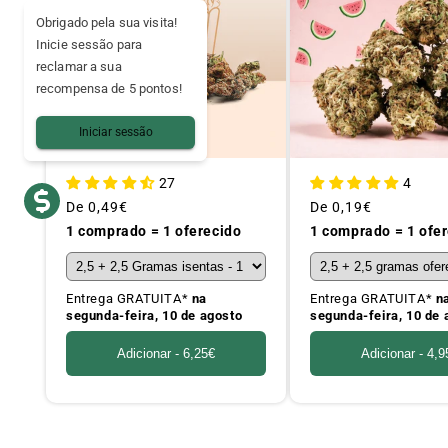
Obrigado pela sua visita!
Inicie sessão para
reclamar a sua
recompensa de 5 pontos!
Iniciar sessão
27
4
Preço
De
0,49€
Preço
De
0,19€
habitual
habitual
1 comprado = 1 oferecido
1 comprado = 1 ofe
Entrega GRATUITA*
na
Entrega GRATUITA*
n
segunda-feira, 10 de agosto
segunda-feira, 10 de 
Adicionar -
6,25€
Adicionar -
4,9