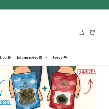
Iniciar
Carrinho
sessão
Blog 📝
Informações 📰
Jogos 🎮