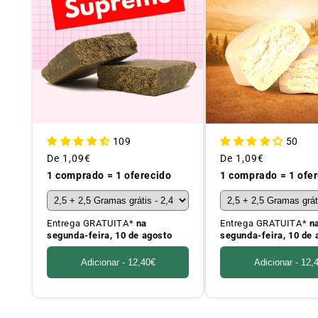
109
50
Preço
De
1,09€
Preço
De
1,09€
habitual
habitual
1 comprado = 1 oferecido
1 comprado = 1 ofe
Entrega GRATUITA*
na
Entrega GRATUITA*
n
segunda-feira, 10 de agosto
segunda-feira, 10 de 
Adicionar -
12,40€
Adicionar -
12,