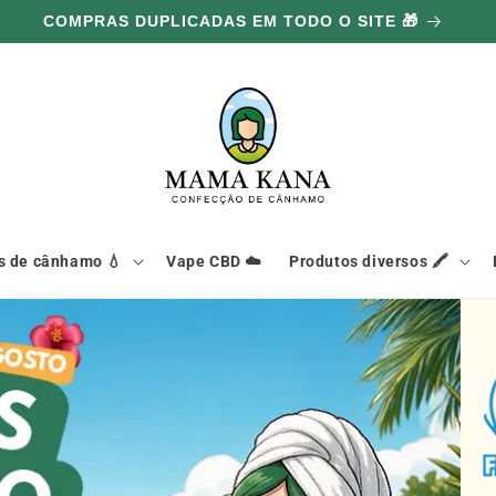
100G GRÁTIS POR CADA 100€ GASTOS 🔥
s de cânhamo 💧
Vape CBD ☁️
Produtos diversos 🖍️