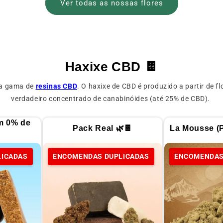
Ver todas as nossas flores
Haxixe CBD 🍫
oa gama de
resinas CBD
. O haxixe de CBD é produzido a partir de f
verdadeiro concentrado de canabinóides (até 25% de CBD).
m 0% de
Pack Real 🌿🍫
La Mousse (
LICADAS
ENCOMENDAS DUPLICADAS
ENCOMENDAS