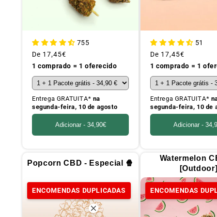
755
51
Preço
De
17,45€
Preço
De
17,45€
habitual
habitual
1 comprado = 1 oferecido
1 comprado = 1 ofe
Entrega GRATUITA*
na
Entrega GRATUITA*
n
segunda-feira, 10 de agosto
segunda-feira, 10 de 
Adicionar -
34,90€
Adicionar -
34,
Watermelon C
Popcorn CBD - Especial 🍿
[Outdoor
ENCOMENDAS DUPLICADAS
ENCOMENDAS DUP