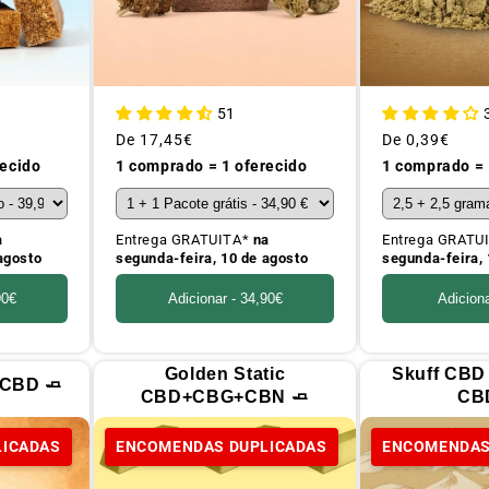
51
Preço
De
17,45€
Preço
De
0,39€
habitual
habitual
1 comprado = 1 oferecido
1 comprado = 
recido
Entrega GRATUITA*
na
Entrega GRATU
a
segunda-feira, 10 de agosto
segunda-feira, 
agosto
Adicionar -
34,90€
Adicion
90€
Golden Static
Skuff CBD
 CBD 🧈
CBD+CBG+CBN 🧈
CB
LICADAS
ENCOMENDAS DUPLICADAS
ENCOMENDAS