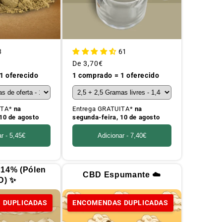
3
61
Preço
De
3,70€
habitual
1 oferecido
1 comprado = 1 oferecido
ITA*
na
Entrega GRATUITA*
na
10 de agosto
segunda-feira, 10 de agosto
ar -
5,45€
Adicionar -
7,40€
 14% (Pólen
CBD Espumante ☁️
D) ✨
 DUPLICADAS
ENCOMENDAS DUPLICADAS