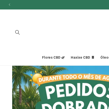
Ignorar e
ir para o
conteúdo
Flores CBD 🌿
Haxixe CBD 🍫
Óleo