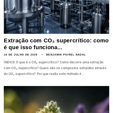
Extração com CO₂ supercrítico: como
é que isso funciona...
16 DE JULHO DE 2026
BENJAMIN POIREL NADAL
ÍNDICE O que é o CO₂ supercrítico? Como decorre uma extração
com CO₂ supercrítico? Quais são os compostos extraídos através
do CO₂ supercrítico? Por que razão este método é...