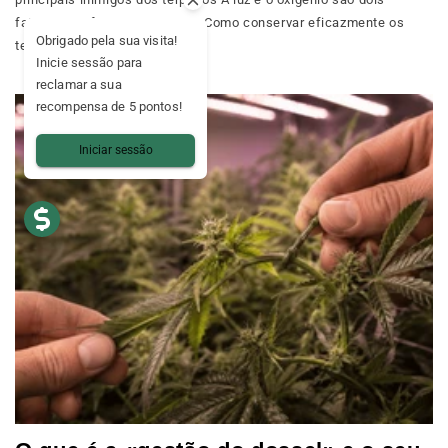
fatores que frequentemente... Como conservar eficazmente os
Obrigado pela sua visita!
terpenos no dia a dia...
Inicie sessão para
reclamar a sua
recompensa de 5 pontos!
Iniciar sessão