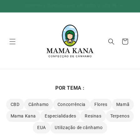
Ignorar e
100G GRÁTIS POR CADA 100€ GASTOS 🔥
ir para o
conteúdo
Carrinho
POR TEMA :
CBD
Cânhamo
Concorrência
Flores
Mamã
Mama Kana
Especialidades
Resinas
Terpenos
EUA
Utilização de cânhamo