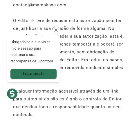
contact@mamakana.com .
O Editor é livre de recusar esta autorização sem ter
de justificar a sua decisão de forma alguma. No
caso de o Editor conceder a sua autorização, esta é,
Obrigado pela sua visita!
em todos os casos, apenas temporária e poderá ser
Inicie sessão para
retirada a qualquer momento, sem obrigação de
reclamar a sua
justificação por parte do Editor. Em todos os casos,
recompensa de 5 pontos!
qualquer link deverá ser removido mediante simples
Iniciar sessão
pedido do Editor.
Qualquer informação acessível através de um link
para outros sites não está sob o controlo do Editor,
que declina toda a responsabilidade quanto ao seu
conteúdo.