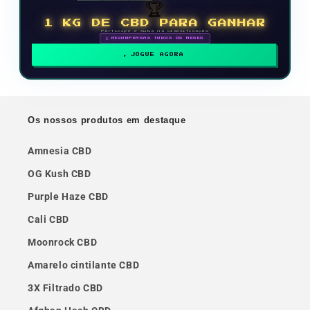
🏆
1 KG DE CBD PARA GANHAR
Participe e suba na classificação
🗓 RECOMPENSAS TODOS OS MESES
JOGUE AGORA
Os nossos produtos em destaque
Amnesia CBD
OG Kush CBD
Purple Haze CBD
Cali CBD
Moonrock CBD
Amarelo cintilante CBD
3X Filtrado CBD