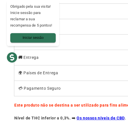
Obrigado pela sua visita!
🍭
Aromas
Inicie sessão para
reclamar a sua
recompensa de 5 pontos!
💧
Humidade
Iniciar sessão
🌱
Sementes
🚚
Entrega
🌍 Países de Entrega
💳 Pagamento Seguro
Este produto não se destina a ser utilizado para fins alim
Nível de THC inferior a 0,3%. ➡️
Os nossos níveis de CBD
.