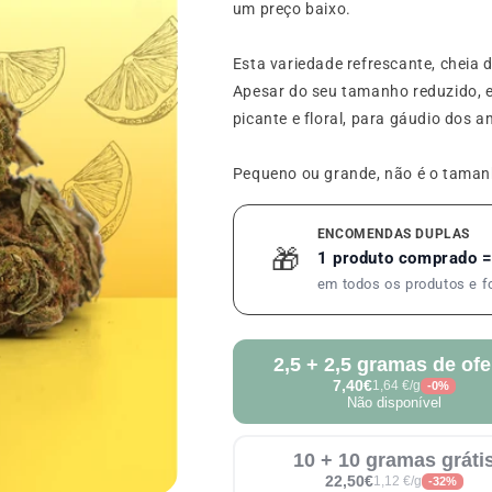
um preço baixo.
Esta variedade refrescante, cheia 
Apesar do seu tamanho reduzido, 
picante e floral, para gáudio dos
Pequeno ou grande, não é o taman
ENCOMENDAS DUPLAS
🎁
1 produto comprado =
em todos os produtos e 
2,5 + 2,5 gramas de ofe
7,40€
1,64 €/g
-0%
Não disponível
10 + 10 gramas gráti
22,50€
1,12 €/g
-32%