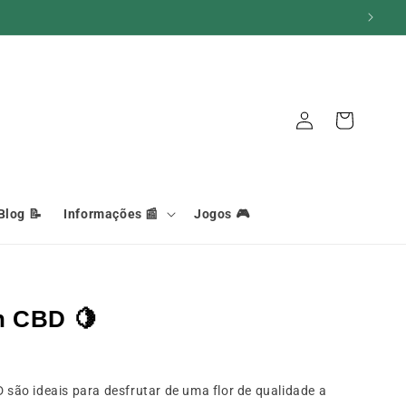
Iniciar
Carrinho
sessão
Blog 📝
Informações 📰
Jogos 🎮
n CBD 🍋
ão ideais para desfrutar de uma flor de qualidade a