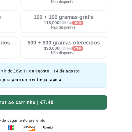
Não disponível
s
100 + 100 gramas grátis
118,00€
0,59 €/g
-64%
Não disponível
idos
500 + 500 gramas oferecidos
390,00€
0,39 €/g
-76%
Não disponível
rtir de £69:
11 de agosto - 14 de agosto
gora para uma entrega rápida.
nar ao carrinho | €7.40
 de pagamento preferido