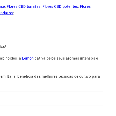
use
;
Flores CBD baratas
;
Flores CBD potentes
;
Flores
rodutos
;
ixo!
nabinóides, a
Lemon
cativa pelos seus aromas intensos e
m Itália, beneficia das melhores técnicas de cultivo para