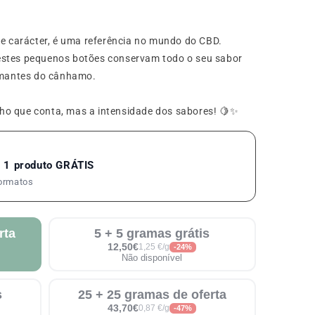
de carácter, é uma referência no mundo do CBD.
estes pequenos botões conservam todo o seu sabor
 amantes do cânhamo.
ho que conta, mas a intensidade dos sabores! 🍋✨
 1 produto GRÁTIS
formatos
rta
5 + 5 gramas grátis
12,50€
1,25 €/g
-24%
Não disponível
s
25 + 25 gramas de oferta
43,70€
0,87 €/g
-47%