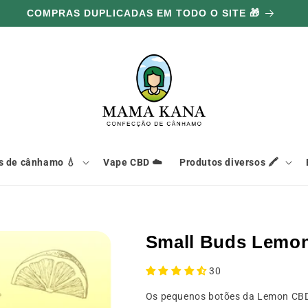
COMPRAS DUPLICADAS EM TODO O SITE 🎁
s de cânhamo 💧
Vape CBD ☁️
Produtos diversos 🖍️
Small Buds Lemo
30
Os pequenos botões da Lemon CBD s