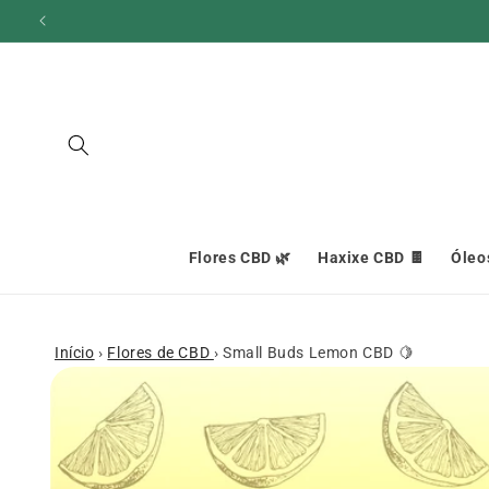
Ignorar e
ir para o
conteúdo
Flores CBD 🌿
Haxixe CBD 🍫
Óleo
Início
›
Flores de CBD
›
Small Buds Lemon CBD 🍋
Ir para as
informações
do produto