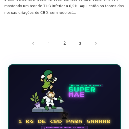
mantendo um teor de THC inferior a 0,2%. Aqui estão os teores das
nossas criações de CBD, sem rodeios:...
2
1
3
NOVO JOGO DE VÍDEO
SUPER
MÃE
🏆
1 KG DE CBD PARA GANHAR
Participe e suba na classificação
🗓 RECOMPENSAS TODOS OS MESES