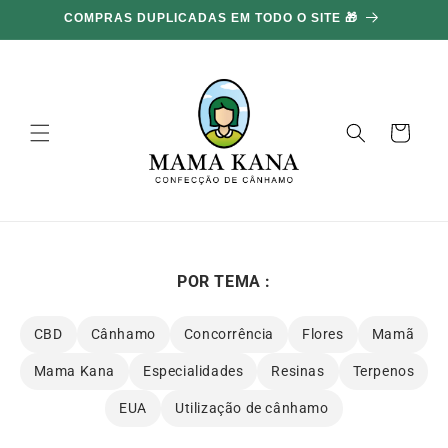
Ignorar e
100G GRÁTIS POR CADA 100€ GASTOS 🔥
ir para o
conteúdo
Carrinho
POR TEMA :
CBD
Cânhamo
Concorrência
Flores
Mamã
Mama Kana
Especialidades
Resinas
Terpenos
EUA
Utilização de cânhamo