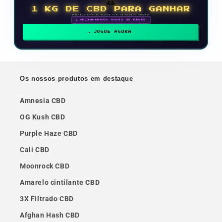
1 KG DE CBD PARA GANHAR
Participe e suba na classificação
🗓 RECOMPENSAS TODOS OS MESES
JOGUE AGORA
Os nossos produtos em destaque
Amnesia CBD
OG Kush CBD
Purple Haze CBD
Cali CBD
Moonrock CBD
Amarelo cintilante CBD
3X Filtrado CBD
Afghan Hash CBD