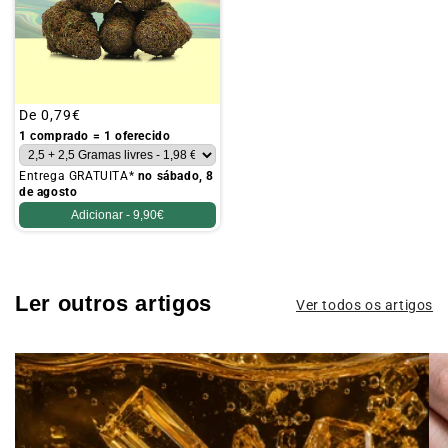
Preço
De
0,79€
habitual
1 comprado = 1 oferecido
Entrega GRATUITA*
no sábado, 8
de agosto
Adicionar -
9,90€
Ler outros artigos
Ver todos os artigos