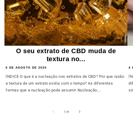
O seu extrato de CBD muda de
textura no...
6 DE AGOSTO DE 2026
4 
ÍNDICE O que é a nucleação nos extratos de CBD? Por que razão
ÍN
a textura de um extrato evolui com o tempo? As diferentes
di
formas que a nucleação pode assumir Nucleação,...
si
de
1
/
4