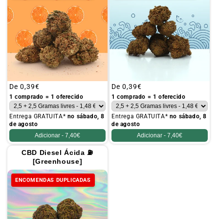
Preço
De
0,39€
Preço
De
0,39€
habitual
habitual
1 comprado = 1 oferecido
1 comprado = 1 oferecido
Entrega GRATUITA*
no sábado, 8
Entrega GRATUITA*
no sábado, 8
de agosto
de agosto
Adicionar -
7,40€
Adicionar -
7,40€
CBD Diesel Ácida ⛽
[Greenhouse]
ENCOMENDAS DUPLICADAS