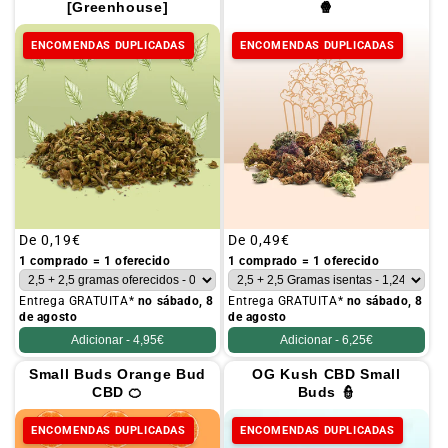
[Greenhouse]
🍿
ENCOMENDAS DUPLICADAS
ENCOMENDAS DUPLICADAS
Preço
De
0,19€
Preço
De
0,49€
habitual
habitual
1 comprado = 1 oferecido
1 comprado = 1 oferecido
Entrega GRATUITA*
no sábado, 8
Entrega GRATUITA*
no sábado, 8
de agosto
de agosto
Adicionar -
4,95€
Adicionar -
6,25€
Small Buds Orange Bud
OG Kush CBD Small
CBD 🍊
Buds 👮
ENCOMENDAS DUPLICADAS
ENCOMENDAS DUPLICADAS