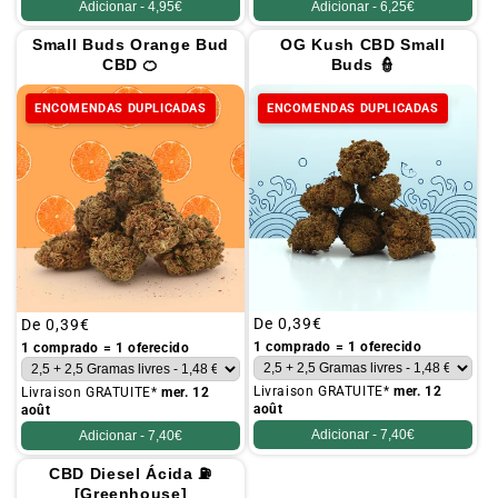
Adicionar -
4,95€
Adicionar -
6,25€
Small Buds Orange Bud
OG Kush CBD Small
CBD 🍊
Buds 👮
ENCOMENDAS DUPLICADAS
ENCOMENDAS DUPLICADAS
Preço
De
0,39€
Preço
De
0,39€
habitual
habitual
1 comprado = 1 oferecido
1 comprado = 1 oferecido
Livraison GRATUITE*
mer. 12
Livraison GRATUITE*
mer. 12
août
août
Adicionar -
7,40€
Adicionar -
7,40€
CBD Diesel Ácida ⛽
[Greenhouse]