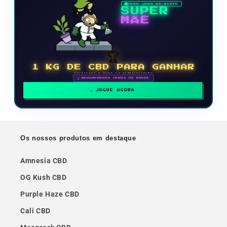
NOVO JOGO DE VÍDEO
SUPER
MÃE
🏆
1 KG DE CBD PARA GANHAR
Participe e suba na classificação
🗓 RECOMPENSAS TODOS OS MESES
JOGUE AGORA
Os nossos produtos em destaque
Amnesia CBD
OG Kush CBD
Purple Haze CBD
Cali CBD