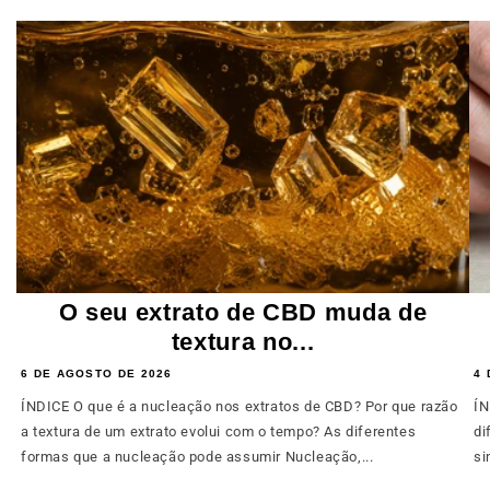
O seu extrato de CBD muda de
textura no...
6 DE AGOSTO DE 2026
4 
ÍNDICE O que é a nucleação nos extratos de CBD? Por que razão
ÍN
a textura de um extrato evolui com o tempo? As diferentes
di
formas que a nucleação pode assumir Nucleação,...
si