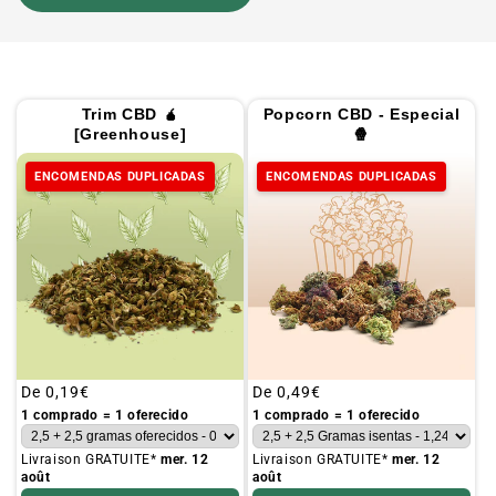
Trim CBD 🧉
Popcorn CBD - Especial
[Greenhouse]
🍿
ENCOMENDAS DUPLICADAS
ENCOMENDAS DUPLICADAS
Preço
De
0,19€
Preço
De
0,49€
habitual
habitual
1 comprado = 1 oferecido
1 comprado = 1 oferecido
Livraison GRATUITE*
mer. 12
Livraison GRATUITE*
mer. 12
août
août