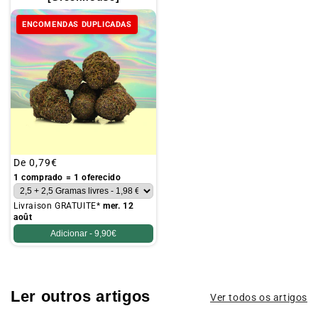
ENCOMENDAS DUPLICADAS
Preço
De
0,79€
habitual
1 comprado = 1 oferecido
Livraison GRATUITE*
mer. 12
août
Adicionar -
9,90€
Ler outros artigos
Ver todos os artigos