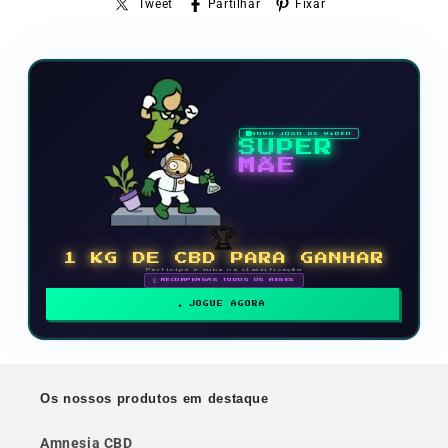
Tweet
Partilhar
Fixar
NOVO JOGO DE VÍDEO
SUPER
MÃE
🏆
1 KG DE CBD PARA GANHAR
Participe e suba na classificação
🗓 RECOMPENSAS TODOS OS MESES
JOGUE AGORA
Os nossos produtos em destaque
Amnesia CBD