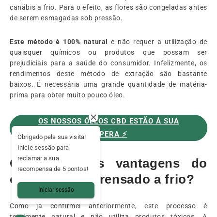
canábis a frio. Para o efeito, as flores são congeladas antes
de serem esmagadas sob pressão.
Este método é 100% natural
e não requer a utilização de
quaisquer químicos ou produtos que possam ser
prejudiciais para a saúde do consumidor. Infelizmente, os
rendimentos deste método de extração são bastante
baixos. É necessária uma grande quantidade de matéria-
prima para obter muito pouco óleo.
OS NOSSOS ÓLEOS CBD ESTÃO À SUA
ESPERA ⚡️
Obrigado pela sua visita!
Inicie sessão para
reclamar a sua
Quais são as vantagens do
recompensa de 5 pontos!
óleo de CBD prensado a frio?
Iniciar sessão
Como já confirmei anteriormente, este processo é
totalmente natural e não utiliza produtos tóxicos. A