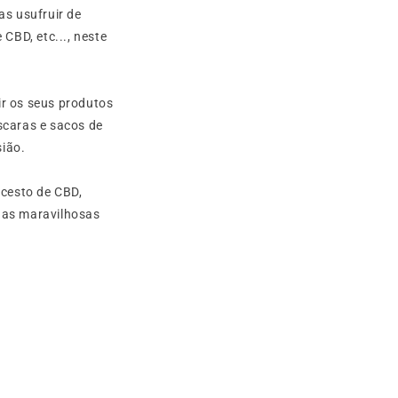
s usufruir de
 CBD, etc..., neste
ir os seus produtos
áscaras e sacos de
asião.
 cesto de CBD,
uas maravilhosas