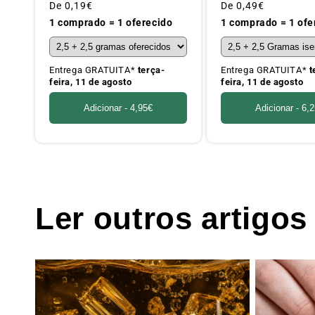
Preço
De
0,19€
Preço
De
0,49€
habitual
habitual
1 comprado = 1 oferecido
1 comprado = 1 ofe
Entrega GRATUITA*
terça-
Entrega GRATUITA*
t
feira, 11 de agosto
feira, 11 de agosto
Adicionar -
4,95€
Adicionar -
6,
Ler outros artigos