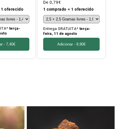
Preço
De
0,79€
habitual
 1 oferecido
1 comprado = 1 oferecido
UITA*
terça-
Entrega GRATUITA*
terça-
osto
feira, 11 de agosto
ar -
7,40€
Adicionar -
9,90€