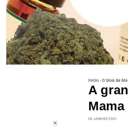
Início
›
O blog da M
A gran
Mama 
28 JANEIRO 2021