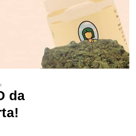
!
D da
ta!