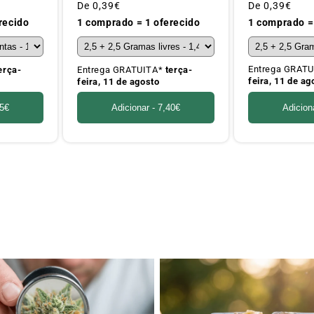
Preço
De
0,39€
Preço
De
0,39€
habitual
habitual
1 comprado =
recido
1 comprado = 1 oferecido
Entrega GRAT
erça-
Entrega GRATUITA*
terça-
feira, 11 de ag
feira, 11 de agosto
Adicion
25€
Adicionar -
7,40€