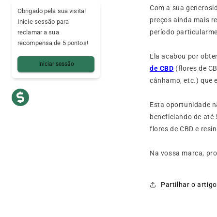
Com a sua generosid
Obrigado pela sua visita!
preços ainda mais red
Inicie sessão para
período particularme
reclamar a sua
recompensa de 5 pontos!
Ela acabou por obter
Iniciar sessão
de CBD
(flores de CB
cânhamo, etc.) que 
Esta oportunidade n
beneficiando de até
flores de CBD e resi
Na vossa marca, pro
Partilhar o artigo