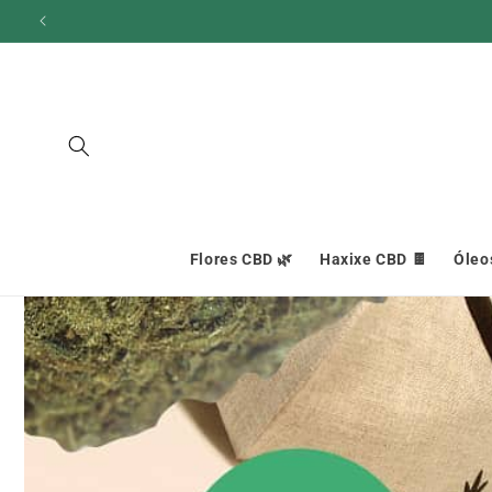
Ignorar e
ir para o
conteúdo
Flores CBD 🌿
Haxixe CBD 🍫
Óleo