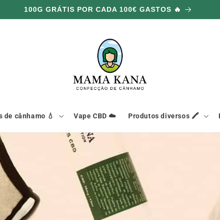
100G GRÁTIS POR CADA 100€ GASTOS 🔥
s de cânhamo 💧
Vape CBD ☁️
Produtos diversos 🖍️