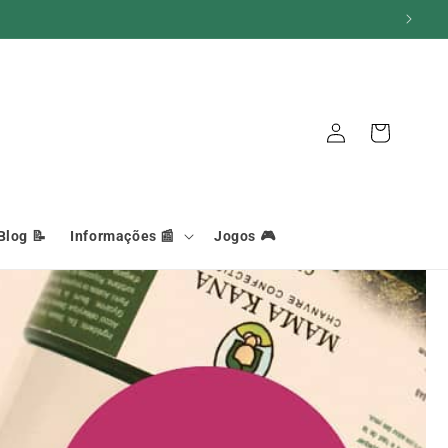
Iniciar
Carrinho
sessão
Blog 📝
Informações 📰
Jogos 🎮