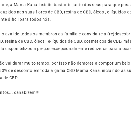
ade, a Mama Kana insistiu bastante junto dos seus para que possa
uzidos nas suas flores de CBD, resina de CBD, óleos , e-líquidos de
nte difícil para todos nós.
 o aval de todos os membros da família e convida-te a (re)descobr
D, resina de CBD, óleos , e-líquidos de CBD, cosméticos de CBD, m
ela disponibilizou a preços excepcionalmente reduzidos para a oc
ão vai durar muito tempo, por isso não demores a compor um belo
 50% de desconto em toda a gama CBD Mama Kana, incluindo as s
na de CBD.
ntos... canabizem!!!