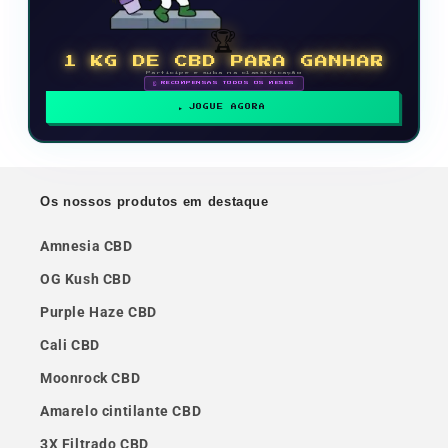
🏆
1 KG DE CBD PARA GANHAR
Participe e suba na classificação
🗓 RECOMPENSAS TODOS OS MESES
JOGUE AGORA
Os nossos produtos em destaque
Amnesia CBD
OG Kush CBD
Purple Haze CBD
Cali CBD
Moonrock CBD
Amarelo cintilante CBD
3X Filtrado CBD