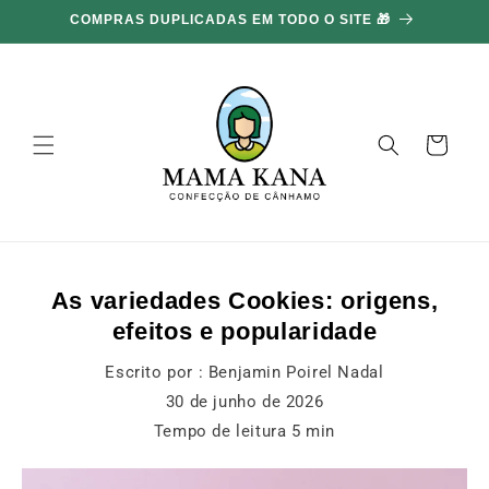
Ignorar e
100G GRÁTIS POR CADA 100€ GASTOS 🔥
ir para o
conteúdo
Carrinho
As variedades Cookies: origens,
efeitos e popularidade
Escrito por :
Benjamin Poirel Nadal
30 de junho de 2026
Tempo de leitura
5
min