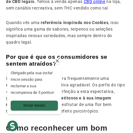
de CBD legais.
Temos à venda apenas
CBD online
na loja,
sem canábis recreativa, sem THC vendido como tal.
Quando vês uma
referência inspirada nos Cookies
, isso
significa uma gama de sabores, terpenos ou seleções
inspiradas nessas variedades, mas sempre dentro do
quadro legal.
Por que é que os consumidores se
sentem atraídos?
Obrigado pela sua visita!
O consumidor de CBD procura frequentemente uma
Inicie sessão para
experiência olfativa e gustativa agradável. Os perfis do tipo
reclamar a sua
«Cookies» respondem na perfeição a esta expectativa,
recompensa de 5 pontos!
graças aos seus
aromas apetitosos e à sua imagem
moderna.
É uma forma de desfrutar de uma flor bem
Iniciar sessão
trabalhada sem procurar o efeito psicotrópico.
Como reconhecer um bom