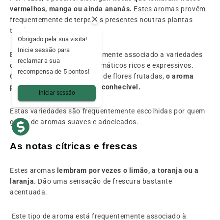
vermelhos, manga ou ainda ananás.
Estes aromas provêm
frequentemente de terpenos presentes noutras plantas
tropicais.
Obrigado pela sua visita!
Inicie sessão para
Este tipo de perfume é geralmente associado a variedades
reclamar a sua
que desenvolvem perfis aromáticos ricos e expressivos.
recompensa de 5 pontos!
Quando abres um saquinho de flores frutadas,
o aroma
pode ser imediatamente reconhecível.
Iniciar sessão
Estas variedades são frequentemente escolhidas por quem
gosta de aromas suaves e adocicados.
As notas cítricas e frescas
Estes aromas
lembram por vezes o limão, a toranja ou a
laranja.
Dão uma sensação de frescura bastante
acentuada.
Este tipo de aroma está frequentemente associado à