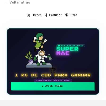
← Voltar atrás
Tweet
Partilhar
Fixar
NOVO JOGO DE VÍDEO
SUPER
MÃE
🏆
1 KG DE CBD PARA GANHAR
Participe e suba na classificação
🗓 RECOMPENSAS TODOS OS MESES
JOGUE AGORA