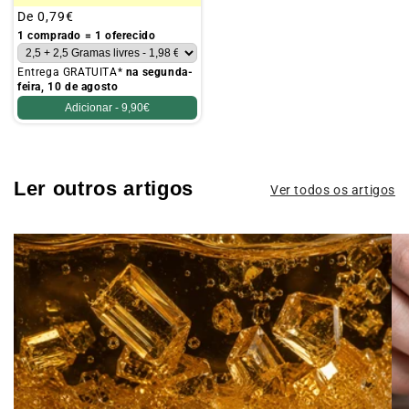
Preço
De
0,79€
habitual
1 comprado = 1 oferecido
Entrega GRATUITA*
na segunda-
feira, 10 de agosto
Adicionar -
9,90€
Ler outros artigos
Ver todos os artigos