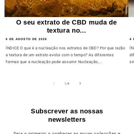
O seu extrato de CBD muda de
textura no...
6 DE AGOSTO DE 2026
4 
ÍNDICE O que é a nucleação nos extratos de CBD? Por que razão
ÍN
a textura de um extrato evolui com o tempo? As diferentes
di
formas que a nucleação pode assumir Nucleação,...
si
de
1
/
4
Subscrever as nossas
newsletters
Seja o primeiro a conhecer as novas colecções e