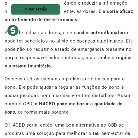
pode atuar como um analgésico e reduzir a inflamação
Iniciar sessão
no corpo e, consequentemente, as dores.
Ele seria eficaz
no tratamento de dores crónicas.
Além de reduzir as dores, o seu
poder anti-inflamatório
pode ter benefícios no alívio de doenças autoimunes. Ele
pode não só reduzir o estado de emergência presente no
corpo, responsável pelos sintomas, mas também
regular
o sistema imunitário
.
Os seus efeitos calmantes podem ser eficazes para o
sono. Ele pode ajudar a regular as funções do sono e
apoiar pessoas com insónias e outros distúrbios. Assim
como o CBD,
o H4CBD pode melhorar a qualidade do
sono
, de forma mais potente.
O H4CBD seria, então, uma boa alternativa ao CBD se
procuras uma solução para melhorar o teu bem-estar de