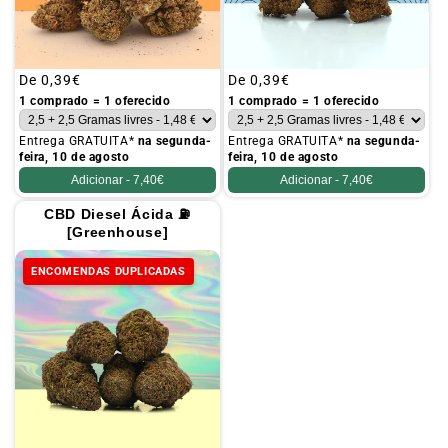
Preço
De
0,39€
Preço
De
0,39€
habitual
habitual
1 comprado = 1 oferecido
1 comprado = 1 oferecido
Entrega GRATUITA*
na segunda-
Entrega GRATUITA*
na segunda-
feira, 10 de agosto
feira, 10 de agosto
Adicionar -
7,40€
Adicionar -
7,40€
CBD Diesel Ácida ⛽
[Greenhouse]
ENCOMENDAS DUPLICADAS