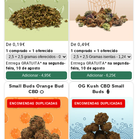
Preço
De
0,19€
Preço
De
0,49€
habitual
habitual
1 comprado = 1 oferecido
1 comprado = 1 oferecido
Entrega GRATUITA*
na segunda-
Entrega GRATUITA*
na segunda-
feira, 10 de agosto
feira, 10 de agosto
Adicionar -
4,95€
Adicionar -
6,25€
Small Buds Orange Bud
OG Kush CBD Small
CBD 🍊
Buds 👮
ENCOMENDAS DUPLICADAS
ENCOMENDAS DUPLICADAS