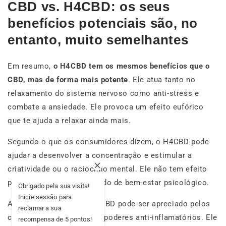
CBD vs. H4CBD: os seus
benefícios potenciais são, no
entanto, muito semelhantes
Em resumo,
o H4CBD tem os mesmos benefícios que o
CBD, mas de forma mais potente
. Ele atua tanto no
relaxamento do sistema nervoso como anti-stress e
combate a ansiedade. Ele provoca um efeito eufórico
que te ajuda a relaxar ainda mais.
Segundo o que os consumidores dizem, o H4CBD pode
ajudar a desenvolver a concentração e estimular a
criatividade ou o raciocínio mental. Ele não tem efeito
psicoativo e gera um estado de bem-estar psicológico.
Obrigado pela sua visita!
Inicie sessão para
Assim como o CBD, o H4CBD pode ser apreciado pelos
reclamar a sua
consumidores pelos seus poderes anti-inflamatórios. Ele
recompensa de 5 pontos!