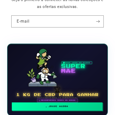
as ofertas exclusivas.
E-mail
NOVO JOGO DE VÍDEO
SUPER
MÃE
🏆
1 KG DE CBD PARA GANHAR
Participe e suba na classificação
🗓 RECOMPENSAS TODOS OS MESES
JOGUE AGORA