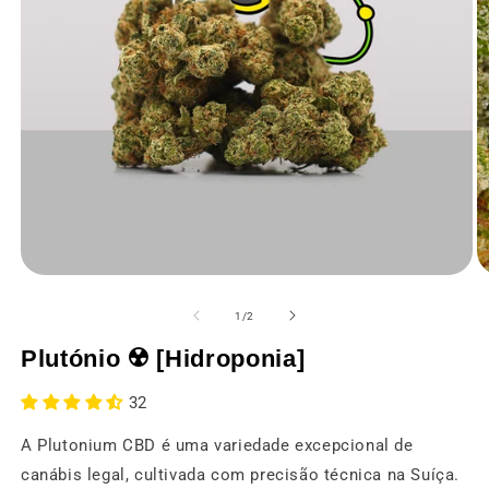
Abrir
Ab
o
o
média
m
de
1
/
2
1
2
numa
n
Plutónio ☢️ [Hidroponia]
janela
ja
modal
m
32
A Plutonium CBD é uma variedade excepcional de
canábis legal, cultivada com precisão técnica na Suíça.