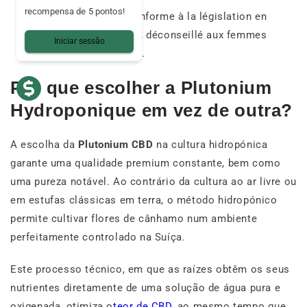
recompensa de 5 pontos!
Sécurité :
produit conforme à la législation en
vigueur (THC < 0,3%), déconseillé aux femmes
Iniciar sessão
enceintes allaitantes.
Por que escolher a Plutonium
Hydroponique em vez de outra?
A escolha da
Plutonium CBD
na cultura hidropónica
garante uma qualidade premium constante, bem como
uma pureza notável. Ao contrário da cultura ao ar livre ou
em estufas clássicas em terra, o método hidropónico
permite cultivar flores de cânhamo num ambiente
perfeitamente controlado na Suíça.
Este processo técnico, em que as raízes obtêm os seus
nutrientes diretamente de uma solução de água pura e
oxigenada, otimiza o
teor de CBD
, ao mesmo tempo que