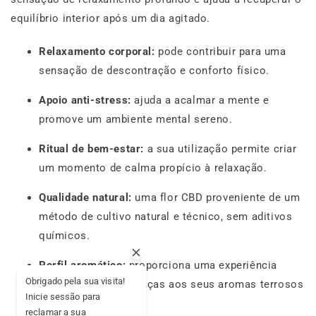
equilíbrio interior após um dia agitado.
Relaxamento corporal:
pode contribuir para uma
sensação de descontração e conforto físico.
Apoio anti-stress:
ajuda a acalmar a mente e
promove um ambiente mental sereno.
Ritual de bem-estar:
a sua utilização permite criar
um momento de calma propício à relaxação.
Qualidade natural:
uma flor CBD proveniente de um
método de cultivo natural e técnico, sem aditivos
químicos.
Perfil aromático:
proporciona uma experiência
Obrigado pela sua visita!
gustativa robusta graças aos seus aromas terrosos
Inicie sessão para
e amadeirados.
reclamar a sua