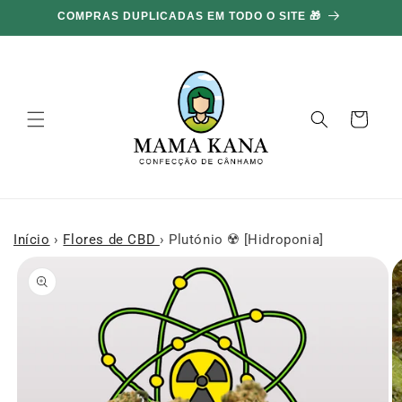
Ignorar e
COMPRAS DUPLICADAS EM TODO O SITE 🎁
ir para o
conteúdo
Carrinho
Início
›
Flores de CBD
›
Plutónio ☢️ [Hidroponia]
Ir para as
informações
do produto