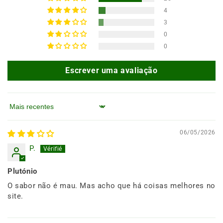
4
3
0
0
Escrever uma avaliação
Ordenar por
06/05/2026
P.
Plutónio
O sabor não é mau. Mas acho que há coisas melhores no
site.