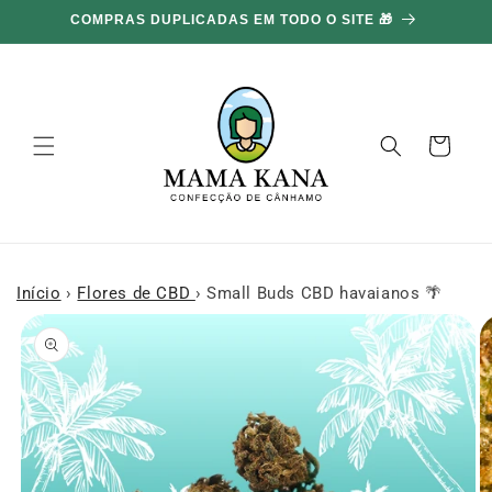
Ignorar e
COMPRAS DUPLICADAS EM TODO O SITE 🎁
ir para o
conteúdo
Carrinho
Início
›
Flores de CBD
›
Small Buds CBD havaianos 🌴
Ir para as
informações
do produto