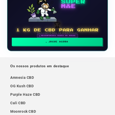
SUPER
MÃE
🏆
1 KG DE CBD PARA GANHAR
Participe e suba na classificação
🗓 RECOMPENSAS TODOS OS MESES
JOGUE AGORA
Os nossos produtos em destaque
Amnesia CBD
OG Kush CBD
Purple Haze CBD
Cali CBD
Moonrock CBD