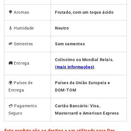
🍭
Aromas
Frutado, com um toque ácido
💧
Humidade
Neutro
🌱
Sementes
Sem sementes
Colissimo ou Mondial Relais.
🚚
Entrega
(mais informações)
🌍 Países de
Países da União Europeia e
Entrega
DOM-TOM
💳 Pagamento
Cartão Bancário: Visa,
Seguro
Mastercard e American Express
Este produto não se destina a ser utilizado para fins