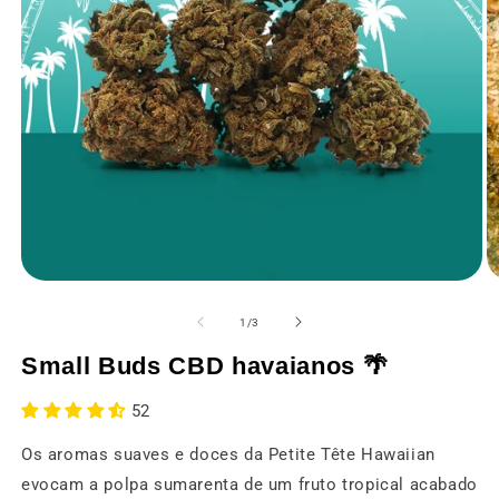
Abrir
Ab
o
o
média
m
de
1
/
3
1
2
numa
n
Small Buds CBD havaianos 🌴
janela
ja
modal
m
52
Os aromas suaves e doces da Petite Tête Hawaiian
evocam a polpa sumarenta de um fruto tropical acabado