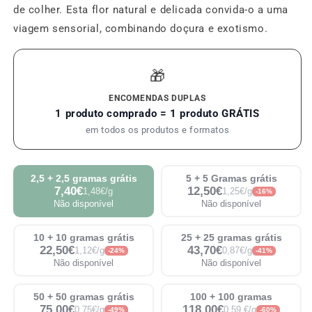
de colher. Esta flor natural e delicada convida-o a uma
viagem sensorial, combinando doçura e exotismo.
🎁
ENCOMENDAS DUPLAS
1 produto comprado = 1 produto GRÁTIS
em todos os produtos e formatos
2,5 + 2,5 gramas grátis
5 + 5 Gramas grátis
7,40€
12,50€
1,48€/g
1,25€/g
-16%
Não disponível
Não disponível
10 + 10 gramas grátis
25 + 25 gramas grátis
22,50€
43,70€
1,12€/g
0,87€/g
-24%
-41%
Não disponível
Não disponível
50 + 50 gramas grátis
100 + 100 gramas
75,00€
118,00€
0,75€/g
0,59 €/g
-49%
-60%