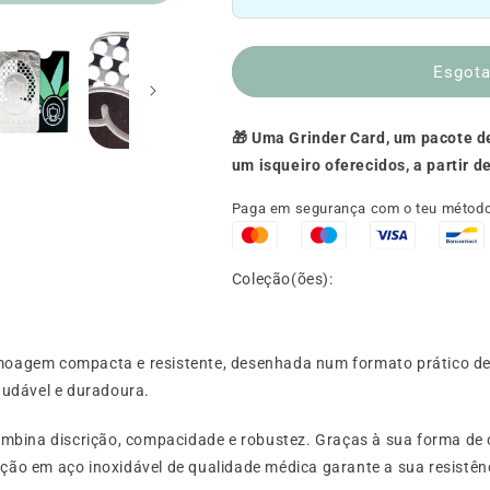
Moedor
Moedor
🃏
🃏
Esgot
🎁 Uma Grinder Card, um pacote d
um isqueiro oferecidos, a partir 
Paga em segurança com o teu método
Coleção(ões):
agem compacta e resistente, desenhada num formato prático de c
audável e duradoura.
bina discrição, compacidade e robustez. Graças à sua forma de car
eção em aço inoxidável de qualidade médica garante a sua resistên