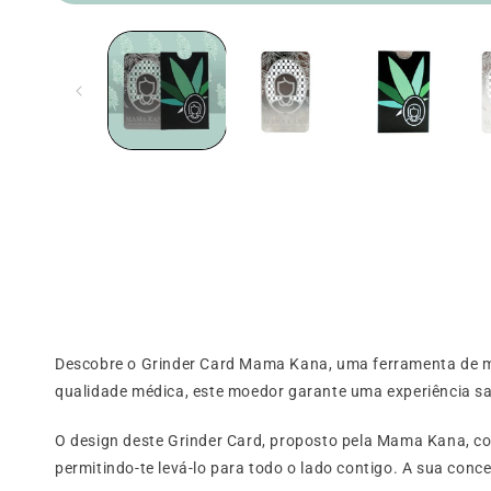
Abrir
o
média
1
numa
janela
modal
Descobre o Grinder Card Mama Kana, uma ferramenta de mo
qualidade médica, este moedor garante uma experiência s
O design deste Grinder Card, proposto pela Mama Kana, com
permitindo-te levá-lo para todo o lado contigo. A sua conc