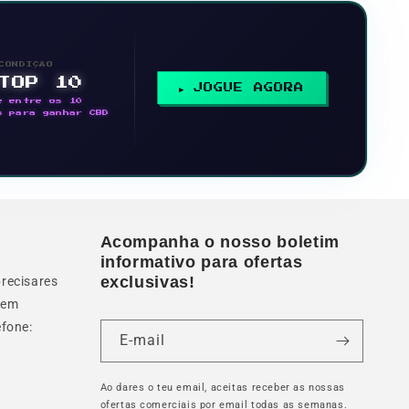
CONDIÇÃO
 TOP 10
JOGUE AGORA
e entre os 10
s para ganhar CBD
Acompanha o nosso boletim
informativo para ofertas
exclusivas!
precisares
s em
efone:
E-mail
Ao dares o teu email, aceitas receber as nossas
ofertas comerciais por email todas as semanas.