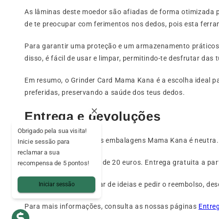
As lâminas deste moedor são afiadas de forma otimizada 
de te preocupar com ferimentos nos dedos, pois esta ferr
Para garantir uma proteção e um armazenamento práticos,
disso, é fácil de usar e limpar, permitindo-te desfrutar da
Em resumo, o Grinder Card Mama Kana é a escolha ideal par
preferidas, preservando a saúde dos teus dedos.
Entrega e devoluções
Obrigado pela sua visita!
A aparência de todas as embalagens Mama Kana é neutra. 
Inicie sessão para
reclamar a sua
A encomenda mínima é de 20 euros. Entrega gratuita a par
recompensa de 5 pontos!
Tens 15 dias para mudar de ideias e pedir o reembolso, d
Iniciar sessão
Para mais informações, consulta as nossas páginas
Entre