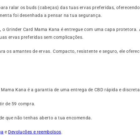
para ralar os buds (cabeças) das tuas ervas preferidas, oferece
amenta foi desenhada a pensar na tua segurança.
 o Grinder Card Mama Kana é entregue com uma capa protetora. Ass
s tuas ervas preferidas sem complicações.
a os amantes de ervas. Compacto, resistente e seguro, ele oferec
Mama Kana é a garantia de uma entrega de CBD rápida e discreta
tir de
59 compra.
esde que não tenhas aberto a tua encomenda.
ga
e
Devoluções e reembolsos
.