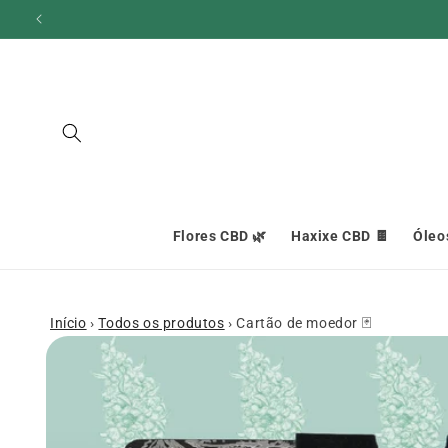
Ignorar e
ir para o
conteúdo
Flores CBD 🌿
Haxixe CBD 🍫
Óleo
Início
›
Todos os produtos
›
Cartão de moedor 🃏
Ir para as
informações
do produto