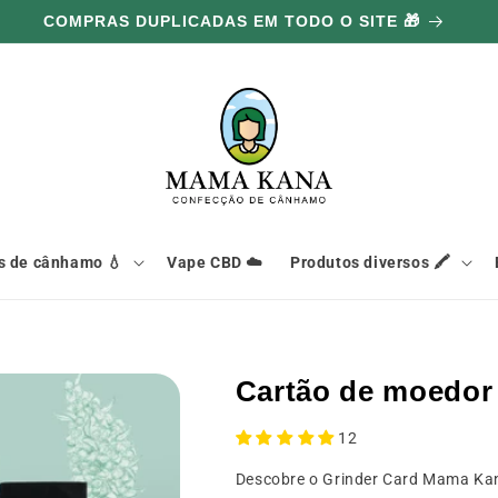
COMPRAS DUPLICADAS EM TODO O SITE 🎁
s de cânhamo 💧
Vape CBD ☁️
Produtos diversos 🖍️
Cartão de moedor 
12
Descobre o Grinder Card Mama Ka