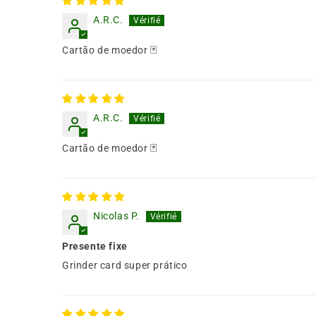
A.R.C.
Cartão de moedor 🃏
A.R.C.
Cartão de moedor 🃏
Nicolas P.
Presente fixe
Grinder card super prático