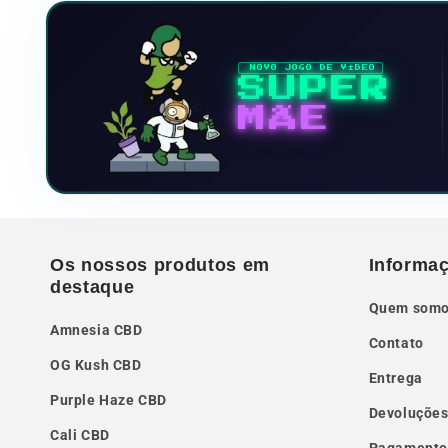
NOVO JOGO DE VÍDEO
SUPER
MÃE
Os nossos produtos em
Informaç
destaque
Quem somo
Amnesia CBD
Contato
OG Kush CBD
Entrega
Purple Haze CBD
Devoluções
Cali CBD