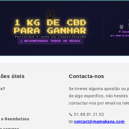
🏆
1 KG DE CBD
🥇
PARA GANHAR
Fiqu
primeiro
Participe e suba na classificação
🗓 RECOMPENSAS TODOS OS MESES
ões úteis
Contacta-nos
s?
Se tiveres alguma questão ou 
de algo específico, não hesite
contactar-nos por email ou tel
📞 01.88.81.21.02
 e Reembolsos
📧
contact@mamakana.com