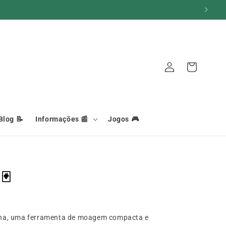
Iniciar
Carrinho
sessão
Blog 📝
Informações 📰
Jogos 🎮
🃏
na, uma ferramenta de moagem compacta e