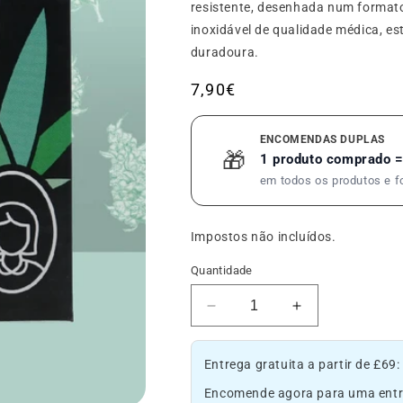
resistente, desenhada num formato
inoxidável de qualidade médica, e
duradoura.
Preço
7,90€
habitual
ENCOMENDAS DUPLAS
🎁
1 produto comprado =
em todos os produtos e 
Impostos não incluídos.
Quantidade
Diminuir
Aumentar
a
a
quantidade
quantidade
Entrega gratuita a partir de £69
de
de
Cartão
Cartão
Encomende agora para uma entr