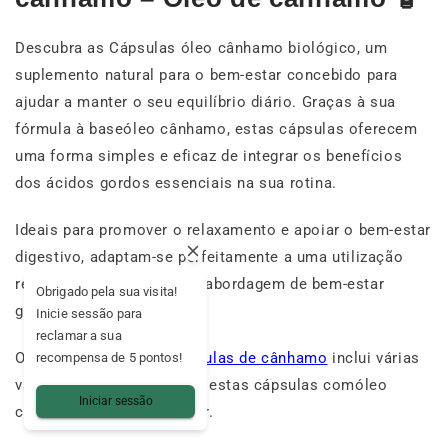
Descubra as Cápsulas óleo cânhamo biológico, um
suplemento natural para o bem-estar concebido para
ajudar a manter o seu equilíbrio diário. Graças à sua
fórmula à baseóleo cânhamo, estas cápsulas oferecem
uma forma simples e eficaz de integrar os benefícios
dos ácidos gordos essenciais na sua rotina.
Ideais para promover o relaxamento e apoiar o bem-estar
digestivo, adaptam-se perfeitamente a uma utilização
regular no âmbito de uma abordagem de bem-estar
Obrigado pela sua visita!
global.
Inicie sessão para
reclamar a sua
O nosso catálogo de
cápsulas de cânhamo
inclui várias
recompensa de 5 pontos!
variedades, entre as quais estas cápsulas comóleo
Iniciar sessão
cânhamo, fáceis de dosear.