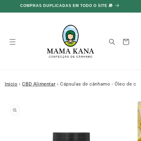
Ignorar e
COMPRAS DUPLICADAS EM TODO O SITE 🎁
ir para o
conteúdo
Carrinho
Início
›
CBD Alimentar
›
Cápsulas de cânhamo - Óleo de câ
Ir para as
informações
do produto