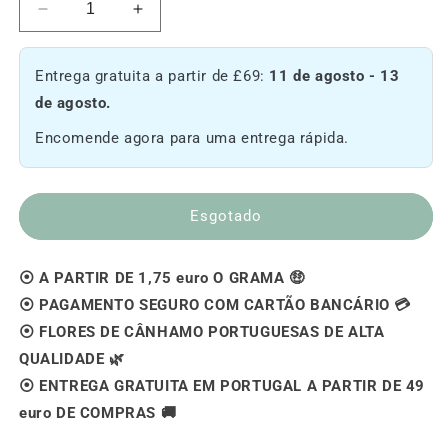
Diminuir
Aumentar
a
a
quantidade
quantidade
Entrega gratuita a partir de £69:
11 de agosto - 13
de
de
Ganesh
Ganesh
de agosto.
🐘
🐘
Encomende agora para uma entrega rápida.
[Outdoor]
[Outdoor]
Esgotado
⦿ A PARTIR DE 1,75 euro O GRAMA 🤑
⦿ PAGAMENTO SEGURO COM CARTÃO BANCÁRIO 💳
⦿ FLORES DE CÂNHAMO PORTUGUESAS DE ALTA
QUALIDADE 🌿
⦿ ENTREGA GRATUITA EM PORTUGAL A PARTIR DE 49
euro DE COMPRAS 🚚