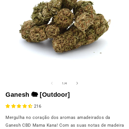
Abrir
Ab
o
o
média
m
de
1
/
4
1
2
numa
n
Ganesh 🐘 [Outdoor]
janela
ja
modal
m
216
Mergulha no coração dos aromas amadeirados da
Ganesh CBD Mama Kana! Com as suas notas de madeira