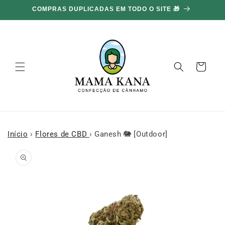
Ignorar e
COMPRAS DUPLICADAS EM TODO O SITE 🎁
ir para o
conteúdo
Carrinho
Início
›
Flores de CBD
›
Ganesh 🐘 [Outdoor]
Ir para as
informações
do produto