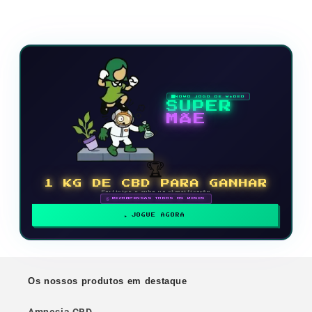
NOVO JOGO DE VÍDEO
SUPER
MÃE
🏆
1 KG DE CBD PARA GANHAR
Participe e suba na classificação
🗓 RECOMPENSAS TODOS OS MESES
JOGUE AGORA
Os nossos produtos em destaque