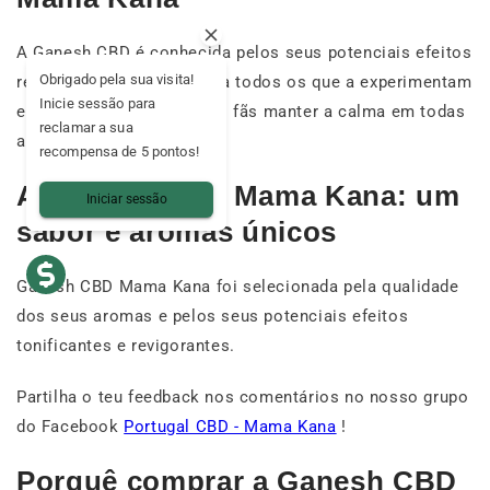
A Ganesh CBD é conhecida pelos seus potenciais efeitos
Obrigado pela sua visita!
revigorantes. Ela satisfaria todos os que a experimentam
Inicie sessão para
e parece permitir aos seus fãs manter a calma em todas
reclamar a sua
as circunstâncias.
recompensa de 5 pontos!
A Ganesh CBD Mama Kana: um
Iniciar sessão
sabor e aromas únicos
Ganesh CBD Mama Kana foi selecionada pela qualidade
dos seus aromas e pelos seus potenciais efeitos
tonificantes e revigorantes.
Partilha o teu feedback nos comentários no nosso grupo
do Facebook
Portugal CBD - Mama Kana
!
Porquê comprar a Ganesh CBD