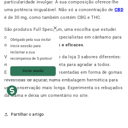
particularidade invulgar. A sua composição oferece-lhe
uma potência inigualável. Não só a concentração de
CBD
é de 30 mg, como também contém CBG e THC.
São produtos Full Spectrum, uma escolha que estudei
com atenção ao lado de especialistas em cânhamo para
Obrigado pela sua visita!
oferecer
produtos potentes e eficazes
.
Inicie sessão para
reclamar a sua
Vais encontrar no catálogo da loja 3 sabores diferentes:
recompensa de 5 pontos!
melancia, framboesa e menta para agradar a todos.
Iniciar sessão
Estas guloseimas são apresentadas em forma de gomas
revestidas de açúcar, numa embalagem hermética para
uma conservação mais longa. Experimenta os rebuçados
da Mama e deixa um comentário no site.
Partilhar o artigo