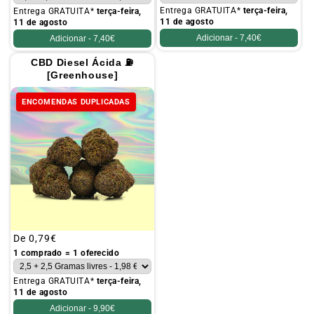
Entrega GRATUITA*
terça-feira,
Entrega GRATUITA*
terça-feira,
11 de agosto
11 de agosto
Adicionar -
7,40€
Adicionar -
7,40€
CBD Diesel Ácida ⛽
[Greenhouse]
ENCOMENDAS DUPLICADAS
Preço
De
0,79€
habitual
1 comprado = 1 oferecido
Entrega GRATUITA*
terça-feira,
11 de agosto
Adicionar -
9,90€