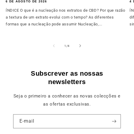
6 DE AGOSTO DE 2026
4 
ÍNDICE O que é a nucleação nos extratos de CBD? Por que razão
ÍN
a textura de um extrato evolui com o tempo? As diferentes
di
formas que a nucleação pode assumir Nucleação,...
si
de
1
/
4
Subscrever as nossas
newsletters
Seja o primeiro a conhecer as novas colecções e
as ofertas exclusivas.
E-mail