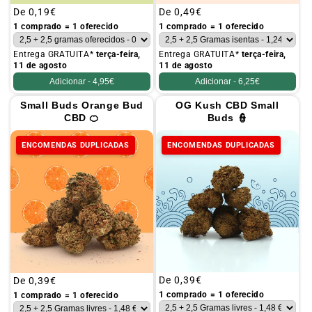
Preço
De
0,19€
Preço
De
0,49€
habitual
habitual
1 comprado = 1 oferecido
1 comprado = 1 oferecido
Entrega GRATUITA*
terça-feira,
Entrega GRATUITA*
terça-feira,
11 de agosto
11 de agosto
Adicionar -
4,95€
Adicionar -
6,25€
Small Buds Orange Bud
OG Kush CBD Small
CBD 🍊
Buds 👮
ENCOMENDAS DUPLICADAS
ENCOMENDAS DUPLICADAS
Preço
De
0,39€
Preço
De
0,39€
habitual
habitual
1 comprado = 1 oferecido
1 comprado = 1 oferecido