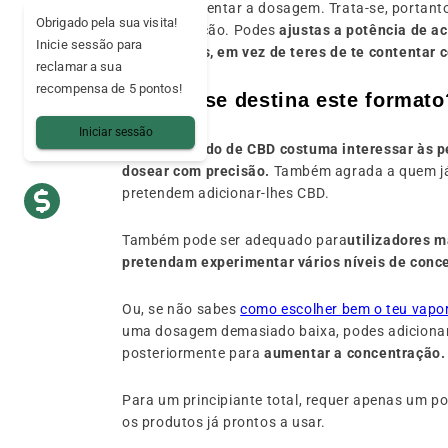
permite aumentar a dosagem. Trata-se, portant
Obrigado pela sua visita!
personalização. Podes
ajustas a potência de a
Inicie sessão para
preferências, em vez de teres de te contentar
reclamar a sua
recompensa de 5 pontos!
A quem se destina este formato
Iniciar sessão
O concentrado de CBD costuma interessar às 
dosear com precisão.
Também agrada a quem já
pretendem adicionar-lhes CBD.
Também pode ser adequado para
utilizadores m
pretendam experimentar vários níveis de conc
Ou, se não sabes
como escolher bem o teu vapo
uma dosagem demasiado baixa, podes adicionar
posteriormente para
aumentar a concentração.
Para um principiante total, requer apenas um p
os produtos já prontos a usar.