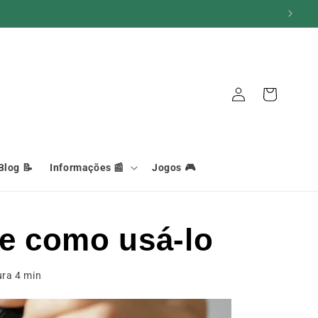
Iniciar
Carrinho
sessão
Blog 📝
Informações 📰
Jogos 🎮
 e como usá-lo
ura
4
min