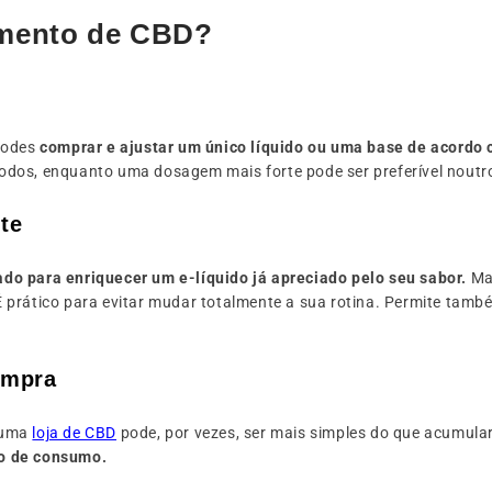
emento de CBD?
podes
comprar e ajustar um único líquido ou uma base de acord
odos, enquanto uma dosagem mais forte pode ser preferível nout
nte
do para enriquecer um e-líquido já apreciado pelo seu sabor.
Ma
 prático para evitar mudar totalmente a sua rotina. Permite tamb
ompra
numa
loja de CBD
pode, por vezes, ser mais simples do que acumular
mo de consumo.