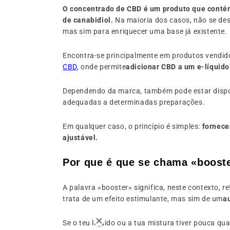
O concentrado de CBD é um produto que cont
de canabidiol.
Na maioria dos casos, não se dest
mas sim para enriquecer uma base já existente.
Encontra-se principalmente em produtos vendi
CBD
, onde permite
adicionar CBD a um e-líquido
Dependendo da marca, também pode estar dispo
adequadas a determinadas preparações.
Em qualquer caso, o princípio é simples:
fornece
ajustável.
Por que é que se chama «boost
A palavra «booster» significa, neste contexto, 
trata de um efeito estimulante, mas sim de um
a
Se o teu líquido ou a tua mistura tiver pouca qu