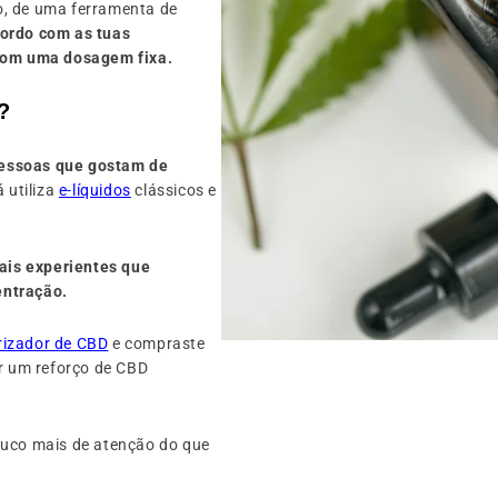
o, de uma ferramenta de
cordo com as tuas
 com uma dosagem fixa.
?
pessoas que gostam de
 utiliza
e-líquidos
clássicos e
ais experientes que
entração.
rizador de CBD
e compraste
 um reforço de CBD
ouco mais de atenção do que