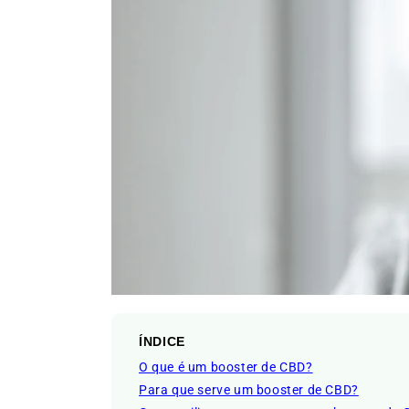
ÍNDICE
O que é um booster de CBD?
Para que serve um booster de CBD?