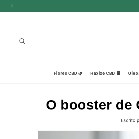
Ignorar e
ir para o
conteúdo
Flores CBD 🌿
Haxixe CBD 🍫
Óleo
O booster de 
Escrito 