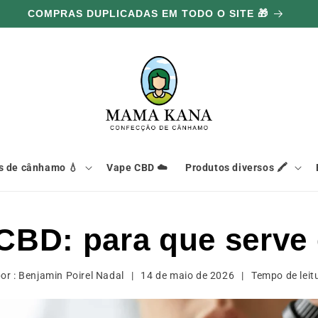
COMPRAS DUPLICADAS EM TODO O SITE 🎁
s de cânhamo 💧
Vape CBD ☁️
Produtos diversos 🖍️
CBD: para que serve
por :
Benjamin Poirel Nadal
|
14 de maio de 2026
|
Tempo de leit