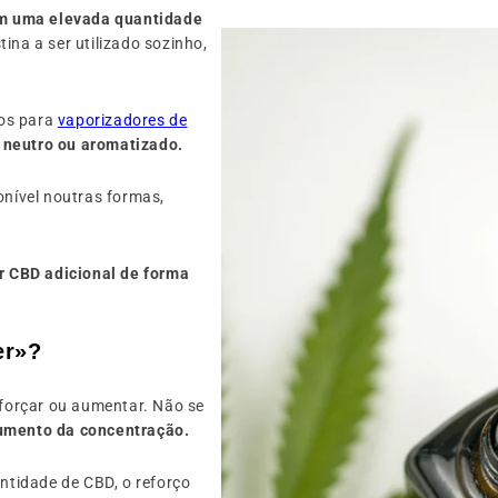
ém uma elevada quantidade
ina a ser utilizado sozinho,
dos para
vaporizadores de
 neutro ou aromatizado.
nível noutras formas,
r CBD adicional de forma
er»?
reforçar ou aumentar. Não se
umento da concentração.
antidade de CBD, o reforço