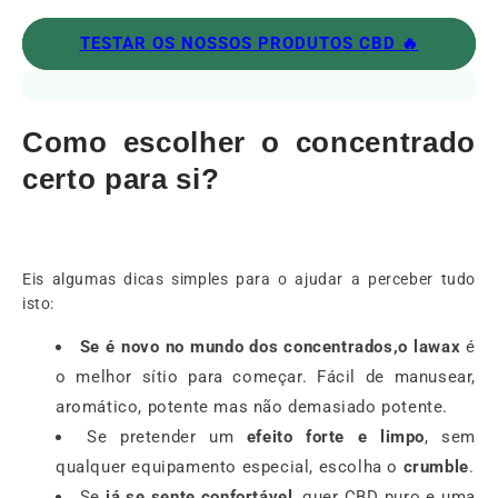
TESTAR OS NOSSOS PRODUTOS CBD 🔥
Como escolher o concentrado
certo para si?
Eis algumas dicas simples para o ajudar a perceber tudo
isto:
Se é novo no mundo dos concentrados,
o lawax
é
o melhor sítio para começar. Fácil de manusear,
aromático, potente mas não demasiado potente.
Se pretender um
efeito forte e limpo
, sem
qualquer equipamento especial, escolha o
crumble
.
Se
já se sente confortável
, quer CBD puro e uma