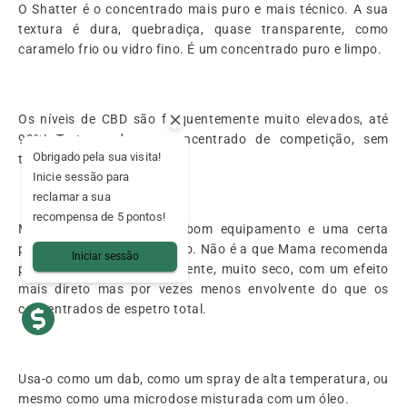
O Shatter é o concentrado mais puro e mais técnico. A sua
textura é dura, quebradiça, quase transparente, como
caramelo frio ou vidro fino. É um concentrado puro e limpo.
Os níveis de CBD são frequentemente muito elevados, até
99%! Trata-se de um concentrado de competição, sem
Obrigado pela sua visita!
terpenos e sem frescuras.
Inicie sessão para
reclamar a sua
recompensa de 5 pontos!
Mas atenção: requer um bom equipamento e uma certa
prática para ser manuseado. Não é a que Mama recomenda
Iniciar sessão
para começar. É muito potente, muito seco, com um efeito
mais direto mas por vezes menos envolvente do que os
concentrados de espetro total.
Usa-o como um dab, como um spray de alta temperatura, ou
mesmo como uma microdose misturada com um óleo.