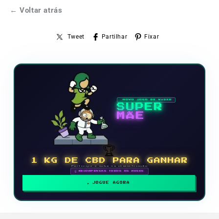
← Voltar atrás
Tweet
Partilhar
Fixar
NOVO JOGO DE VÍDEO
SUPER
MÃE
🏆
1 KG DE CBD PARA GANHAR
Participe e suba na classificação
🗓 RECOMPENSAS TODOS OS MESES
JOGUE AGORA