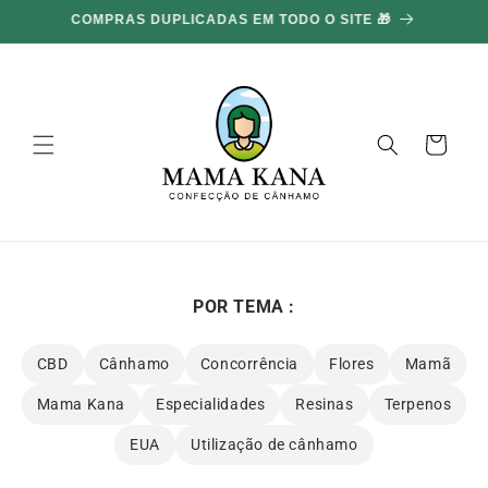
Ignorar e
COMPRAS DUPLICADAS EM TODO O SITE 🎁
ir para o
conteúdo
Carrinho
POR TEMA :
CBD
Cânhamo
Concorrência
Flores
Mamã
Mama Kana
Especialidades
Resinas
Terpenos
EUA
Utilização de cânhamo