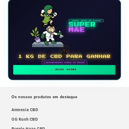
NOVO JOGO DE VÍDEO
SUPER
MÃE
🏆
1 KG DE CBD PARA GANHAR
Participe e suba na classificação
🗓 RECOMPENSAS TODOS OS MESES
JOGUE AGORA
Os nossos produtos em destaque
Amnesia CBD
OG Kush CBD
Purple Haze CBD