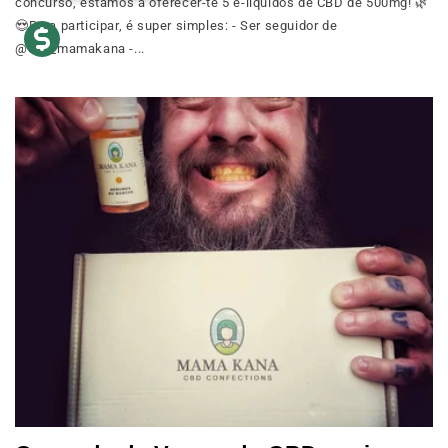
concurso, estamos a oferecer-te 5 e-líquidos de CBD de 500mg! 🌿
😍Para participar, é super simples: - Ser seguidor de
@cbd_mamakana -...