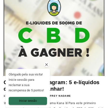
Obrigado pela sua visita!
Inicie sessão para
Concurso no Instagram: 5 e-líquidos
reclamar a sua
de 500mg para ganhar!
recompensa de 5 pontos!
17 DE JULHO DE 2019
JOFFREY NADAME
Iniciar sessão
🚨 Lançamento do concurso Mama Kana 🚨Para este primeiro