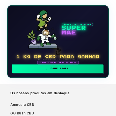
NOVO JOGO DE VÍDEO
SUPER
MÃE
🏆
1 KG DE CBD PARA GANHAR
Participe e suba na classificação
🗓 RECOMPENSAS TODOS OS MESES
JOGUE AGORA
Os nossos produtos em destaque
Amnesia CBD
OG Kush CBD