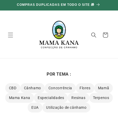
Ignorar e
COMPRAS DUPLICADAS EM TODO O SITE 🎁
ir para o
conteúdo
Carrinho
POR TEMA :
CBD
Cânhamo
Concorrência
Flores
Mamã
Mama Kana
Especialidades
Resinas
Terpenos
EUA
Utilização de cânhamo