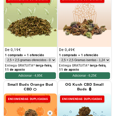
Preço
De
0,19€
Preço
De
0,49€
habitual
habitual
1 comprado = 1 oferecido
1 comprado = 1 oferecido
Entrega GRATUITA*
terça-feira,
Entrega GRATUITA*
terça-feira,
11 de agosto
11 de agosto
Adicionar -
4,95€
Adicionar -
6,25€
Small Buds Orange Bud
OG Kush CBD Small
CBD 🍊
Buds 👮
ENCOMENDAS DUPLICADAS
ENCOMENDAS DUPLICADAS