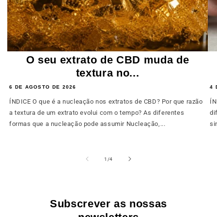
O seu extrato de CBD muda de
textura no...
6 DE AGOSTO DE 2026
4 
ÍNDICE O que é a nucleação nos extratos de CBD? Por que razão
ÍN
a textura de um extrato evolui com o tempo? As diferentes
di
formas que a nucleação pode assumir Nucleação,...
si
de
1
/
4
Subscrever as nossas