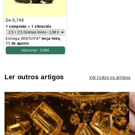
Preço
De
0,79€
habitual
1 comprado = 1 oferecido
Entrega GRATUITA*
terça-feira,
11 de agosto
Adicionar -
9,90€
Ler outros artigos
Ver todos os artigos