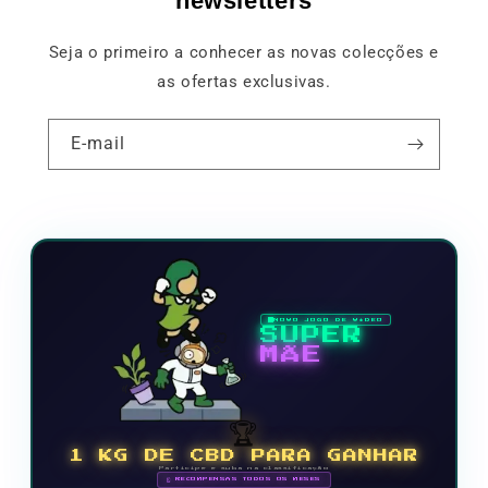
newsletters
Seja o primeiro a conhecer as novas colecções e
as ofertas exclusivas.
E-mail
NOVO JOGO DE VÍDEO
SUPER
MÃE
🏆
1 KG DE CBD PARA GANHAR
Participe e suba na classificação
🗓 RECOMPENSAS TODOS OS MESES