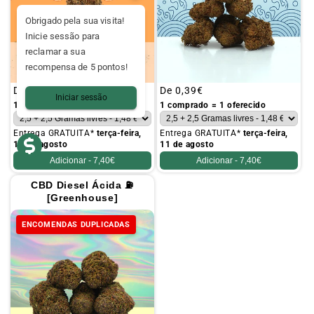
Obrigado pela sua visita!
Inicie sessão para
reclamar a sua
recompensa de 5 pontos!
Preço
De
0,39€
Preço
De
0,39€
Iniciar sessão
habitual
habitual
1 comprado = 1 oferecido
1 comprado = 1 oferecido
Entrega GRATUITA*
terça-feira,
Entrega GRATUITA*
terça-feira,
11 de agosto
11 de agosto
Adicionar -
7,40€
Adicionar -
7,40€
CBD Diesel Ácida ⛽
[Greenhouse]
ENCOMENDAS DUPLICADAS