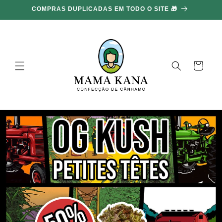
Ignorar e
COMPRAS DUPLICADAS EM TODO O SITE 🎁
ir para o
conteúdo
Carrinho