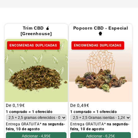
Trim CBD 🧉
Popcorn CBD - Especial
[Greenhouse]
🍿
ENCOMENDAS DUPLICADAS
ENCOMENDAS DUPLICADAS
Preço
De
0,19€
Preço
De
0,49€
habitual
habitual
1 comprado = 1 oferecido
1 comprado = 1 oferecido
Entrega GRATUITA*
na segunda-
Entrega GRATUITA*
na segunda-
feira, 10 de agosto
feira, 10 de agosto
Adicionar -
4,95€
Adicionar -
6,25€