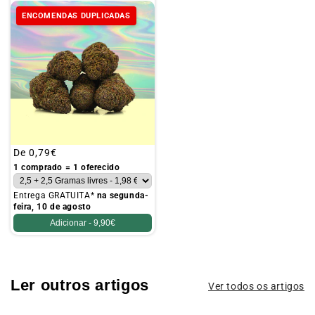
ENCOMENDAS DUPLICADAS
Preço
De
0,79€
habitual
1 comprado = 1 oferecido
Entrega GRATUITA*
na segunda-
feira, 10 de agosto
Adicionar -
9,90€
Ler outros artigos
Ver todos os artigos