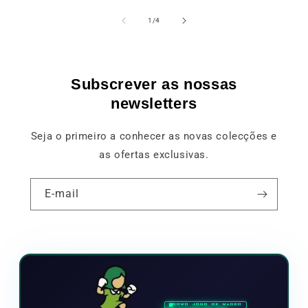
de
1
/
4
Subscrever as nossas
newsletters
Seja o primeiro a conhecer as novas colecções e
as ofertas exclusivas.
E-mail
NOVO JOGO DE VÍDEO