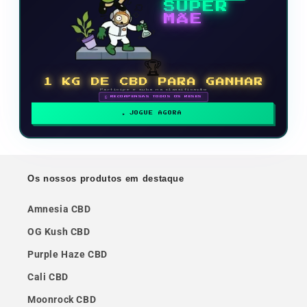
SUPER
MÃE
🏆
1 KG DE CBD PARA GANHAR
Participe e suba na classificação
🗓 RECOMPENSAS TODOS OS MESES
JOGUE AGORA
Os nossos produtos em destaque
Amnesia CBD
OG Kush CBD
Purple Haze CBD
Cali CBD
Moonrock CBD