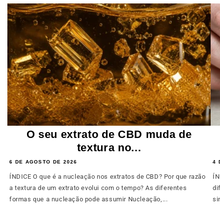
O seu extrato de CBD muda de
textura no...
6 DE AGOSTO DE 2026
4 
ÍNDICE O que é a nucleação nos extratos de CBD? Por que razão
ÍN
a textura de um extrato evolui com o tempo? As diferentes
di
formas que a nucleação pode assumir Nucleação,...
si