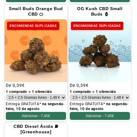
Small Buds Orange Bud
OG Kush CBD Small
CBD 🍊
Buds 👮
ENCOMENDAS DUPLICADAS
ENCOMENDAS DUPLICADAS
Preço
De
0,39€
Preço
De
0,39€
habitual
habitual
1 comprado = 1 oferecido
1 comprado = 1 oferecido
Entrega GRATUITA*
na segunda-
Entrega GRATUITA*
na segunda-
feira, 10 de agosto
feira, 10 de agosto
Adicionar -
7,40€
Adicionar -
7,40€
CBD Diesel Ácida ⛽
[Greenhouse]