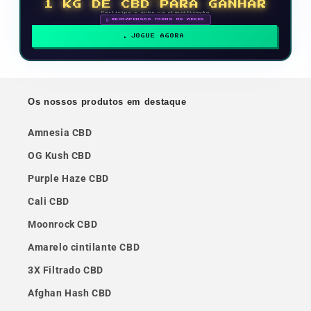
1 KG DE CBD PARA GANHAR
Participe e suba na classificação
🗓 RECOMPENSAS TODOS OS MESES
JOGUE AGORA
Os nossos produtos em destaque
Amnesia CBD
OG Kush CBD
Purple Haze CBD
Cali CBD
Moonrock CBD
Amarelo cintilante CBD
3X Filtrado CBD
Afghan Hash CBD