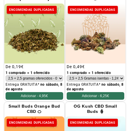
ENCOMENDAS DUPLICADAS
ENCOMENDAS DUPLICADAS
Preço
De
0,19€
Preço
De
0,49€
habitual
habitual
1 comprado = 1 oferecido
1 comprado = 1 oferecido
Entrega GRATUITA*
no sábado, 8
Entrega GRATUITA*
no sábado, 8
de agosto
de agosto
Adicionar -
4,95€
Adicionar -
6,25€
Small Buds Orange Bud
OG Kush CBD Small
CBD 🍊
Buds 👮
ENCOMENDAS DUPLICADAS
ENCOMENDAS DUPLICADAS