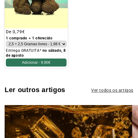
Preço
De
0,79€
habitual
1 comprado = 1 oferecido
Entrega GRATUITA*
no sábado, 8
de agosto
Adicionar -
9,90€
Ler outros artigos
Ver todos os artigos