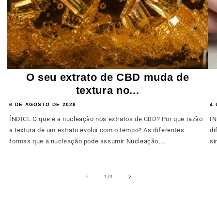
O seu extrato de CBD muda de
textura no...
6 DE AGOSTO DE 2026
4 
ÍNDICE O que é a nucleação nos extratos de CBD? Por que razão
ÍN
a textura de um extrato evolui com o tempo? As diferentes
di
formas que a nucleação pode assumir Nucleação,...
si
de
1
/
4