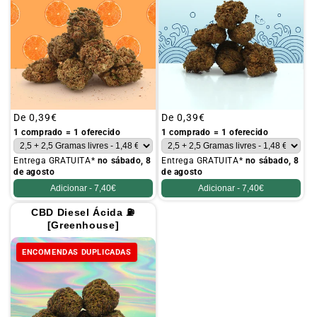
Preço
De
0,39€
Preço
De
0,39€
habitual
habitual
1 comprado = 1 oferecido
1 comprado = 1 oferecido
Entrega GRATUITA*
no sábado, 8
Entrega GRATUITA*
no sábado, 8
de agosto
de agosto
Adicionar -
7,40€
Adicionar -
7,40€
CBD Diesel Ácida ⛽
[Greenhouse]
ENCOMENDAS DUPLICADAS