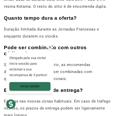
resina Ketama. O resto do sítio é de encomenda dupla.
Quanto tempo dura a oferta?
Duração limitada durante as Jornadas Francesas e
enquanto durarem os stocks.
Pode ser combinado com outros
códigos?
Obrigado pela sua visita!
Inicie sessão para
Salvo indicação em contrário, as encomendas
reclamar a sua
duplas/triplas não podem ser combinadas com
recompensa de 5 pontos!
quaisquer códigos promocionais.
Iniciar sessão
Existem restrições de entrega?
Entrega nas nossas zonas habituais. Em caso de tráfego
intenso, os prazos de entrega podem ser ligeiramente
mais longos.