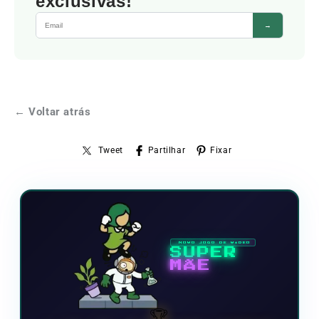
exclusivas!
→
← Voltar atrás
Tweet
Partilhar
Fixar
NOVO JOGO DE VÍDEO
SUPER
MÃE
🏆