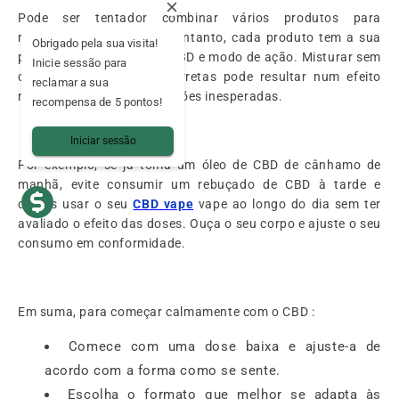
Pode ser tentador combinar vários produtos para
maximizar os efeitos. No entanto, cada produto tem a sua
Obrigado pela sua visita!
própria concentração de CBD e modo de ação. Misturar sem
Inicie sessão para
conhecer as dosagens corretas pode resultar num efeito
reclamar a sua
menos ótimo ou em interações inesperadas.
recompensa de 5 pontos!
Iniciar sessão
Por exemplo, se já toma um óleo de CBD de cânhamo de
manhã, evite consumir um rebuçado de CBD à tarde e
depois usar o seu
CBD vape
vape ao longo do dia sem ter
avaliado o efeito das doses. Ouça o seu corpo e ajuste o seu
consumo em conformidade.
Em suma, para começar calmamente com o CBD :
Comece com uma dose baixa e ajuste-a de
acordo com a forma como se sente.
Escolha o formato que melhor se adapta às