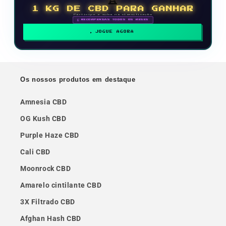
1 KG DE CBD PARA GANHAR
Participe e suba na classificação
🗓 RECOMPENSAS TODOS OS MESES
JOGUE AGORA
Os nossos produtos em destaque
Amnesia CBD
OG Kush CBD
Purple Haze CBD
Cali CBD
Moonrock CBD
Amarelo cintilante CBD
3X Filtrado CBD
Afghan Hash CBD