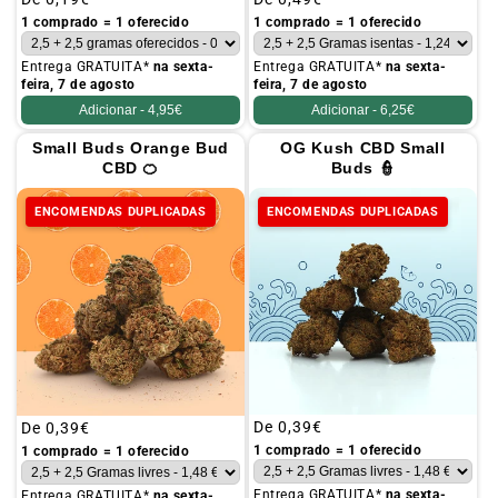
habitual
habitual
1 comprado = 1 oferecido
1 comprado = 1 oferecido
Entrega GRATUITA*
na sexta-
Entrega GRATUITA*
na sexta-
feira, 7 de agosto
feira, 7 de agosto
Adicionar -
4,95€
Adicionar -
6,25€
Small Buds Orange Bud
OG Kush CBD Small
CBD 🍊
Buds 👮
ENCOMENDAS DUPLICADAS
ENCOMENDAS DUPLICADAS
Preço
De
0,39€
Preço
De
0,39€
habitual
habitual
1 comprado = 1 oferecido
1 comprado = 1 oferecido
Entrega GRATUITA*
na sexta-
Entrega GRATUITA*
na sexta-