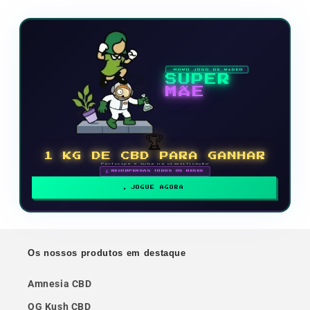
NOVO JOGO DE VÍDEO
SUPER
MÃE
🏆
1 KG DE CBD PARA GANHAR
Participe e suba na classificação
🗓 RECOMPENSAS TODOS OS MESES
JOGUE AGORA
Os nossos produtos em destaque
Amnesia CBD
OG Kush CBD