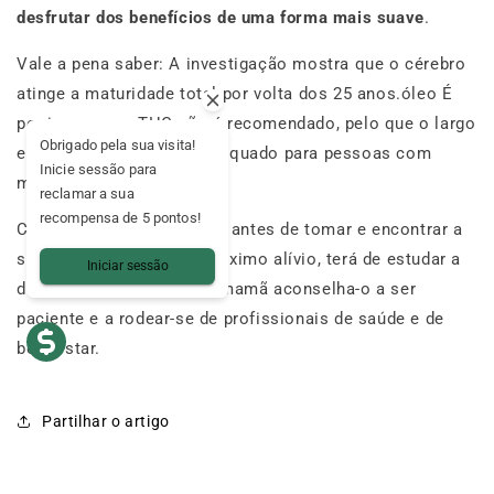
desfrutar dos benefícios de uma forma mais suave
.
Vale a pena saber: A investigação mostra que o cérebro
atinge a maturidade total por volta dos 25 anos.óleo É
por isso que o THC não é recomendado, pelo que o largo
Obrigado pela sua visita!
espetro pode ser mais adequado para pessoas com
Inicie sessão para
menos de 25 anos.
reclamar a sua
recompensa de 5 pontos!
CBD Como compreenderá, antes de tomar e encontrar a
solução que lhe dará o máximo alívio, terá de estudar a
Iniciar sessão
dosagem ideal para si. A mamã aconselha-o a ser
paciente e a rodear-se de profissionais de saúde e de
bem-estar.
Partilhar o artigo