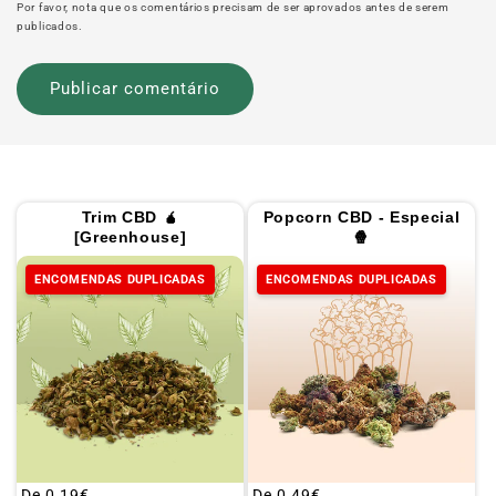
Por favor, nota que os comentários precisam de ser aprovados antes de serem
publicados.
Trim CBD 🧉
Popcorn CBD - Especial
[Greenhouse]
🍿
ENCOMENDAS DUPLICADAS
ENCOMENDAS DUPLICADAS
Preço
De
0,19€
Preço
De
0,49€