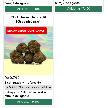
feira, 7 de agosto
feira, 7 de agosto
Adicionar -
7,40€
Adicionar -
7,40€
CBD Diesel Ácida ⛽
[Greenhouse]
ENCOMENDAS DUPLICADAS
Preço
De
0,79€
habitual
1 comprado = 1 oferecido
Entrega GRATUITA*
na sexta-
feira, 7 de agosto
Adicionar -
9,90€