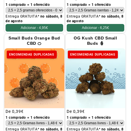
habitual
habitual
1 comprado = 1 oferecido
1 comprado = 1 oferecido
Entrega GRATUITA*
no sábado, 8
Entrega GRATUITA*
no sábado, 8
de agosto
de agosto
Adicionar -
4,95€
Adicionar -
6,25€
Small Buds Orange Bud
OG Kush CBD Small
CBD 🍊
Buds 👮
ENCOMENDAS DUPLICADAS
ENCOMENDAS DUPLICADAS
Preço
De
0,39€
Preço
De
0,39€
habitual
habitual
1 comprado = 1 oferecido
1 comprado = 1 oferecido
Entrega GRATUITA*
no sábado, 8
Entrega GRATUITA*
no sábado, 8