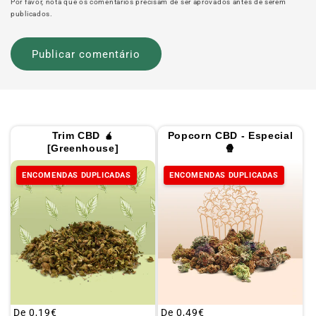
Por favor, nota que os comentários precisam de ser aprovados antes de serem
publicados.
Trim CBD 🧉
Popcorn CBD - Especial
[Greenhouse]
🍿
ENCOMENDAS DUPLICADAS
ENCOMENDAS DUPLICADAS
Preço
De
0,19€
Preço
De
0,49€