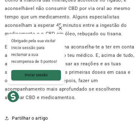
Como a maioria das interações acontece no fígado, é
aconselhável não consumir CBD por via oral ao mesmo
tempo que um medicamento. Alguns especialistas
aconselham a esperar 45 minutos entre a ingestão do
medicamento e o CBD em óleo, rebuçado ou tisana.
Obrigado pela sua visita!
Em todos os casos, a Mama aconselha-te a ter em conta
Inicie sessão para
reclamar a sua
a opinião e a aprovação do teu médico. E, acima de tudo,
recompensa de 5 pontos!
a ouvir o teu corpo, a analisar as reações e as tuas
sensações. Podes testar as primeiras doses em casa e
Iniciar sessão
observar as sensações. Depois, fazer um
acompanhamento mais aprofundado se escolheres
associar CBD e medicamentos.
Partilhar o artigo