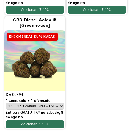
de agosto
de agosto
Adicionar -
7,40€
Adicionar -
7,40€
CBD Diesel Ácida ⛽
[Greenhouse]
ENCOMENDAS DUPLICADAS
Preço
De
0,79€
habitual
1 comprado = 1 oferecido
Entrega GRATUITA*
no sábado, 8
de agosto
Adicionar -
9,90€