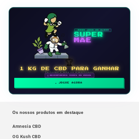
NOVO JOGO DE VÍDEO
SUPER
MÃE
🏆
1 KG DE CBD PARA GANHAR
Participe e suba na classificação
🗓 RECOMPENSAS TODOS OS MESES
JOGUE AGORA
Os nossos produtos em destaque
Amnesia CBD
OG Kush CBD